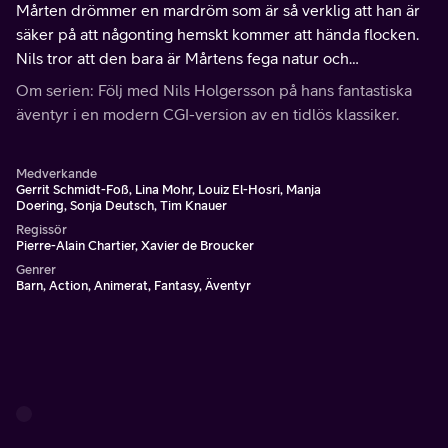
Mårten drömmer en mardröm som är så verklig att han är
säker på att någonting hemskt kommer att hända flocken.
Nils tror att den bara är Mårtens fega natur och
bestämmer sig för att inte berätta för de andra om
Om serien: Följ med Nils Holgersson på hans fantastiska
mardrömmen.
äventyr i en modern CGI-version av en tidlös klassiker.
Medverkande
Gerrit Schmidt-Foß, Lina Mohr, Louiz El-Hosri, Manja
Doering, Sonja Deutsch, Tim Knauer
Regissör
Pierre-Alain Chartier, Xavier de Broucker
Genrer
Barn, Action, Animerat, Fantasy, Äventyr