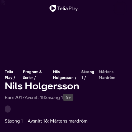
Viktigt meddelande
Telia
Program &
Nils
Säsong
Mårtens
Play
Serier
Holgersson
1
Mardröm
Nils Holgersson
Barn
2017
Avsnitt 18
Säsong 1
6+
Säsong 1
Avsnitt 18: Mårtens mardröm