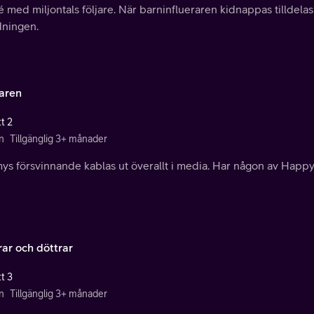
 med miljontals följare. När barninflueraren kidnappas tilldelas
dningen.
aren
t 2
n
Tillgänglig 3+ månader
ys försvinnande kablas ut överallt i media. Har någon av Happy
ar och döttrar
t 3
n
Tillgänglig 3+ månader