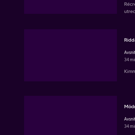
Récré
utre
Ridd
Avsnit
34 mi
Kimm
Mödr
Avsnit
34 mi