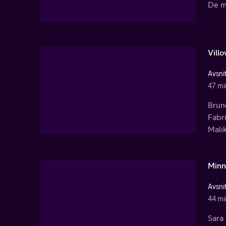
De mi
Vill
Avsnit
47 mi
Bruno
Fabri
Mali
Minn
Avsnit
44 mi
Sara