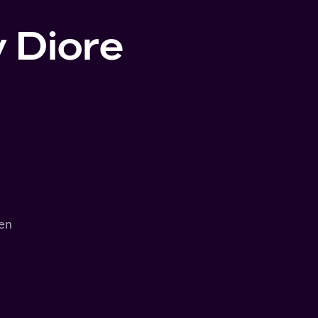
 Diore
gen