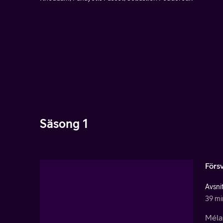
Säsong 1
Förs
Avsnit
39 mi
Mélan