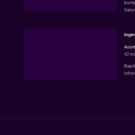
korte
Salom
Inge
Avsnit
42 mi
Bapt
info