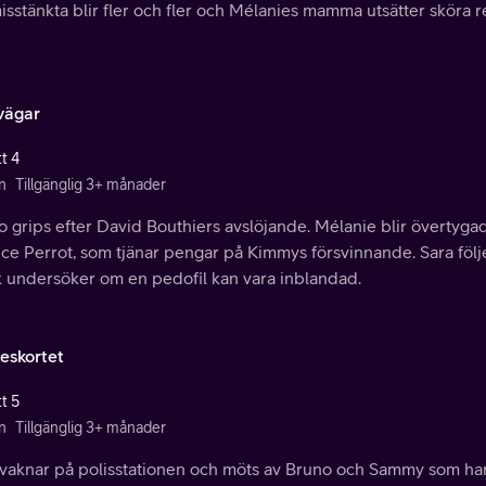
sstänkta blir fler och fler och Mélanies mamma utsätter sköra re
ovägar
t 4
n
Tillgänglig 3+ månader
 grips efter David Bouthiers avslöjande. Mélanie blir övertyga
ce Perrot, som tjänar pengar på Kimmys försvinnande. Sara följ
k undersöker om en pedofil kan vara inblandad.
eskortet
t 5
n
Tillgänglig 3+ månader
 vaknar på polisstationen och möts av Bruno och Sammy som har