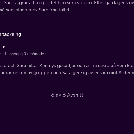
t. Sara vägrar att tro på det hon ser i videon. Efter gårdagens 
é som stänger av Sara från fallet.
n täckning
t 6
n
Tillgänglig 3+ månader
iste och Sara hittar Kimmys gosedjur och är nu säkra på vem kid
rmerar resten av gruppen och Sara ger sig av ensam mot Ardenner
6 av 6 Avsnitt