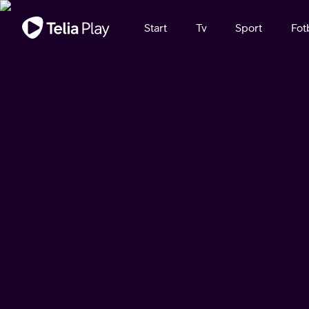
Viktigt meddelande
Start
Tv
Sport
Fot