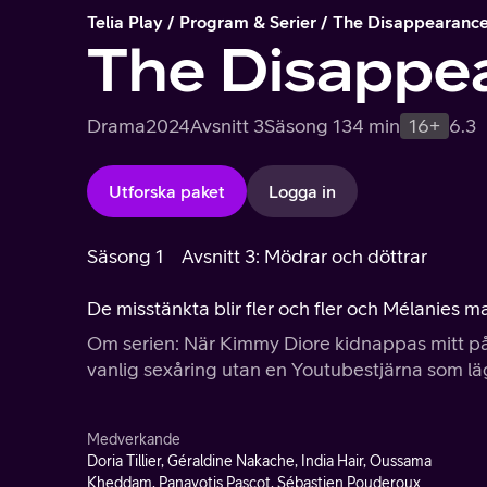
Telia Play
Program & Serier
The Disappearance
The Disappe
Drama
2024
Avsnitt 3
Säsong 1
34 min
16+
6.3
Utforska paket
Logga in
Säsong 1
Avsnitt 3: Mödrar och döttrar
De misstänkta blir fler och fler och Mélanies m
Om serien: När Kimmy Diore kidnappas mitt på
vanlig sexåring utan en Youtubestjärna som lägge
Medverkande
Doria Tillier, Géraldine Nakache, India Hair, Oussama
Kheddam, Panayotis Pascot, Sébastien Pouderoux