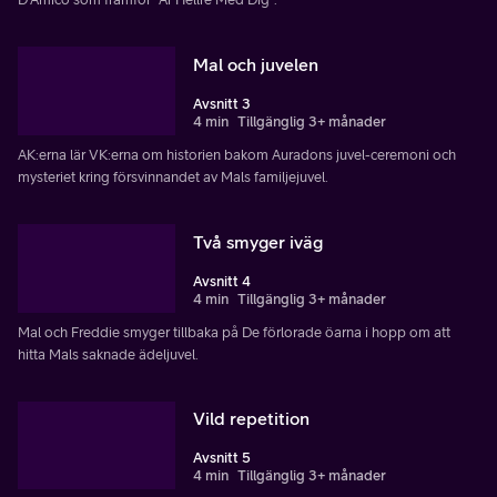
Mal och juvelen
Avsnitt 3
4 min
Tillgänglig 3+ månader
AK:erna lär VK:erna om historien bakom Auradons juvel-ceremoni och
mysteriet kring försvinnandet av Mals familjejuvel.
Två smyger iväg
Avsnitt 4
4 min
Tillgänglig 3+ månader
Mal och Freddie smyger tillbaka på De förlorade öarna i hopp om att
hitta Mals saknade ädeljuvel.
Vild repetition
Avsnitt 5
4 min
Tillgänglig 3+ månader