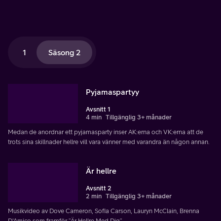
1
Säsong 2
Pyjamaspartyy
Avsnitt 1
4 min
Tillgänglig 3+ månader
Medan de anordnar ett pyjamasparty inser AK:erna och VK:erna att de
trots sina skillnader hellre vill vara vänner med varandra än någon annan.
Är hellre
Avsnitt 2
2 min
Tillgänglig 3+ månader
Musikvideo av Dove Cameron, Sofia Carson, Lauryn McClain, Brenna
D'Amico som framför ”Är Hellre Med Dig”.