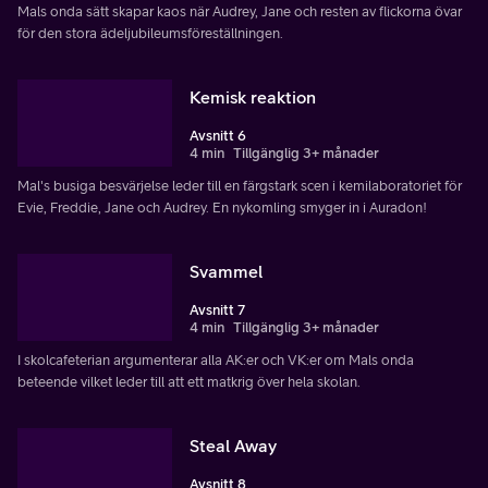
Mals onda sätt skapar kaos när Audrey, Jane och resten av flickorna övar
för den stora ädeljubileumsföreställningen.
Kemisk reaktion
Avsnitt 6
4 min
Tillgänglig 3+ månader
Mal's busiga besvärjelse leder till en färgstark scen i kemilaboratoriet för
Evie, Freddie, Jane och Audrey. En nykomling smyger in i Auradon!
Svammel
Avsnitt 7
4 min
Tillgänglig 3+ månader
I skolcafeterian argumenterar alla AK:er och VK:er om Mals onda
beteende vilket leder till att ett matkrig över hela skolan.
Steal Away
Avsnitt 8