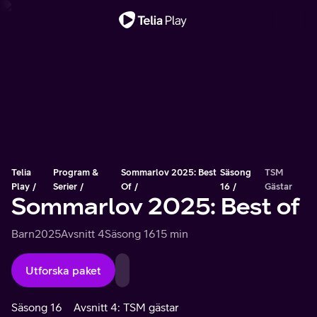
Viktigt meddelande
Telia
Program &
Sommarlov 2025: Best
Säsong
TSM
Play
Serier
Of
16
Gästar
Sommarlov 2025: Best of
Barn
2025
Avsnitt 4
Säsong 16
15 min
Utforska paket
Säsong 16
Avsnitt 4: TSM gästar