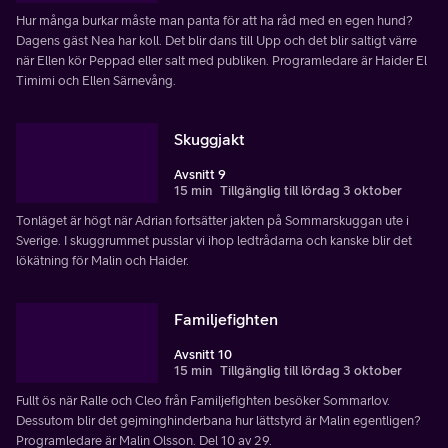
Hur många burkar måste man panta för att ha råd med en egen hund?
Dagens gäst Nea har koll. Det blir dans till Upp och det blir saltigt värre
när Ellen kör Peppad eller salt med publiken. Programledare är Haider El
Timimi och Ellen Särnevång.
Skuggjakt
Avsnitt 9
15 min
Tillgänglig till lördag 3 oktober
Tonläget är högt när Adrian fortsätter jakten på Sommarskuggan ute i
Sverige. I skuggrummet pusslar vi ihop ledtrådarna och kanske blir det
lökätning för Malin och Haider.
Familjefighten
Avsnitt 10
15 min
Tillgänglig till lördag 3 oktober
Fullt ös när Ralle och Cleo från Familjefighten besöker Sommarlov.
Dessutom blir det gejminghinderbana hur lättstyrd är Malin egentligen?
Programledare är Malin Olsson. Del 10 av 29.