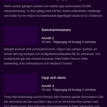
Malin samlar gänget i parken och startar upp sommarens STORA
miljonutmaning. Vi drar igång med full fart, testar vattenhinks-challenge
och kollar hur en miljon monstertruckar egentligen skulle se ut i Östersjön.
Sommarmissions
Avsnitt 2
15 min
Tillgänglig till lördag 3 oktober
Gänget avslöjar sina sommarmissions: någon ska campa i parken, en
annan lära sig trumpet och multiplikationstabellen får sin utmanare. Vid
snabbhjulet går alla chicken bananaz. Med Malin Olsson, Ellen
Särnevång, Ken Gerhardsson och Haider El Timimi.
Upp och dans
Avsnitt 3
15 min
Tillgänglig till lördag 3 oktober
Tindy från Kokobäng och Pa Modou från Panetoz gästar Sommarlov! Det
blir dansskola till den nya låten Upp och en titt behind the scenes med
SVT Barnbussen. Mot miljonen! Programledare är Ellen Särnevång och