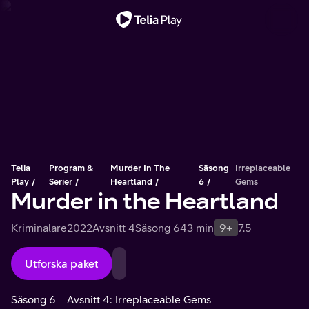
Viktigt meddelande
Telia
Program &
Murder In The
Säsong
Irreplaceable
Play
Serier
Heartland
6
Gems
Murder in the Heartland
Kriminalare
2022
Avsnitt 4
Säsong 6
43 min
9+
7.5
Utforska paket
Säsong 6
Avsnitt 4: Irreplaceable Gems