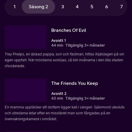
1
Säsong 2
3
4
5
6
7
Branches Of Evil
Avsnitt 1
44 min
Tillgänglig 3+ månader
Tray Phelps, en älskad pappa, son och fästman, hittas ihjälslagen på sin
egen uppfart. När mördarna avslöjas, så blir invånarna i den lilla staden
chockerade.
The Friends You Keep
Avsnitt 2
43 min
Tillgänglig 3+ månader
En mamma upptäcker att dottern ligger kall i sängen. Självmord utesluts
och utredarna letar efter en misstänkt man som fångades på en
övervakningskamera i området.