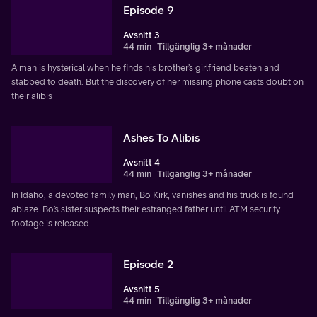
Episode 9
Avsnitt 3
44 min
Tillgänglig 3+ månader
A man is hysterical when he finds his brother’s girlfriend beaten and
stabbed to death. But the discovery of her missing phone casts doubt on
their alibis
Ashes To Alibis
Avsnitt 4
44 min
Tillgänglig 3+ månader
In Idaho, a devoted family man, Bo Kirk, vanishes and his truck is found
ablaze. Bo’s sister suspects their estranged father until ATM security
footage is released.
Episode 2
Avsnitt 5
44 min
Tillgänglig 3+ månader