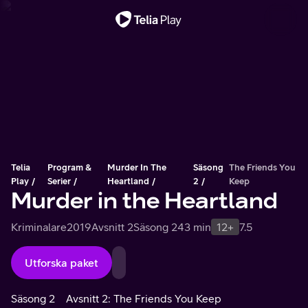
Viktigt meddelande
Telia
Program &
Murder In The
Säsong
The Friends You
Play
Serier
Heartland
2
Keep
Murder in the Heartland
Kriminalare
2019
Avsnitt 2
Säsong 2
43 min
12+
7.5
Utforska paket
Säsong 2
Avsnitt 2: The Friends You Keep