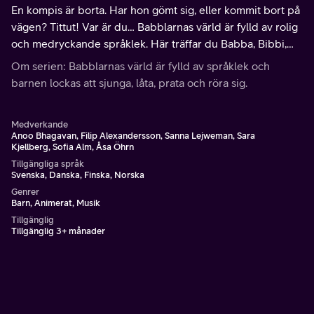
En kompis är borta. Har hon gömt sig, eller kommit bort på
vägen? Tittut! Var är du… Babblarnas värld är fylld av rolig
och medryckande språklek. Här träffar du Babba, Bibbi,
Bobbo, Dadda, Diddi, Doddo och deras vänner.
Om serien: Babblarnas värld är fylld av språklek och
barnen lockas att sjunga, låta, prata och röra sig.
Medverkande
Anoo Bhagavan, Filip Alexandersson, Sanna Lejweman, Sara
Kjellberg, Sofia Alm, Åsa Öhrn
Tillgängliga språk
Svenska, Danska, Finska, Norska
Genrer
Barn, Animerat, Musik
Tillgänglig
Tillgänglig 3+ månader