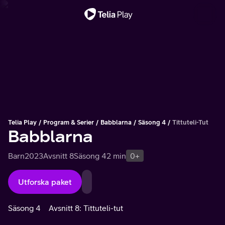
Viktigt meddelande
Telia Play
Program & Serier
Babblarna
Säsong 4
Tittuteli-Tut
Babblarna
Barn
2023
Avsnitt 8
Säsong 4
2 min
0+
Utforska paket
Säsong 4
Avsnitt 8: Tittuteli-tut