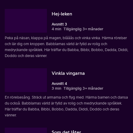
Hej-leken
Avsnitt 3
4 min
Tillgänglig 3+ månader
Peka på näsan, klappa på magen, blååås och vinka vinka. Härma rörelser
och lär dig om kroppen. Babblarnas värld är fylld av rolig och
medryckande språklek. Här träffar du Babba, Bibbi, Bobbo, Dadda, Diddi,
Doddo och deras vänner.
Vinkla vingarna
Avsnitt 4
3 min
Tillgänglig 3+ månader
En rörelsesång. Sträck ut armarna och flyg med. Härma barnen och dansa
du också. Babblarnas värld är fylld av rolig och medryckande språklek.
Här träffar du Babba, Bibbi, Bobbo, Dadda, Diddi, Doddo och deras
vänner.
Som det låter