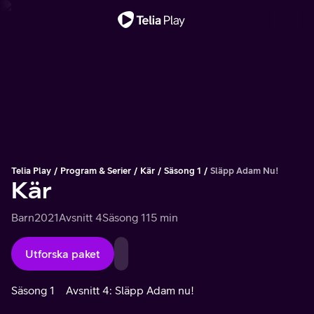
Viktigt meddelande
Telia Play
Program & Serier
Kär
Säsong 1
Släpp Adam Nu!
Kär
Barn
2021
Avsnitt 4
Säsong 1
15 min
Utforska paket
Säsong 1
Avsnitt 4: Släpp Adam nu!