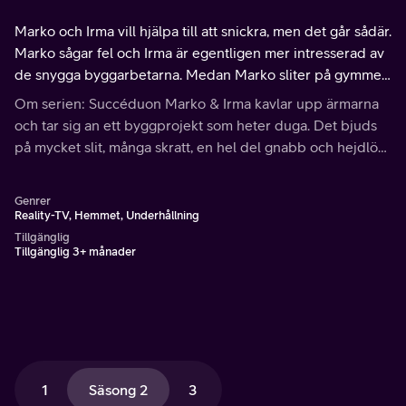
Marko och Irma vill hjälpa till att snickra, men det går sådär.
Marko sågar fel och Irma är egentligen mer intresserad av
de snygga byggarbetarna. Medan Marko sliter på gymmet
dömer Irma en bävlingstävling. Och så blir det
Om serien: Succéduon Marko & Irma kavlar upp ärmarna
minisemester i Gävle!
och tar sig an ett byggprojekt som heter duga. Det bjuds
på mycket slit, många skratt, en hel del gnabb och hejdlöst
mycket kärlek. Plus en och en annan finsk svordom så klart.
Genrer
Reality-TV, Hemmet, Underhållning
Tillgänglig
Tillgänglig 3+ månader
1
Säsong 2
3