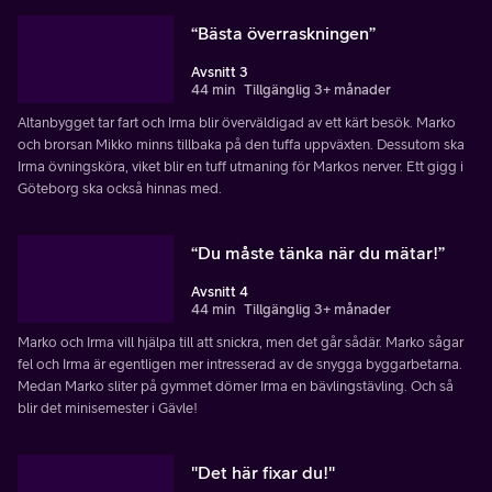
“Bästa överraskningen”
Avsnitt 3
44 min
Tillgänglig 3+ månader
Altanbygget tar fart och Irma blir överväldigad av ett kärt besök. Marko
och brorsan Mikko minns tillbaka på den tuffa uppväxten. Dessutom ska
Irma övningsköra, viket blir en tuff utmaning för Markos nerver. Ett gigg i
Göteborg ska också hinnas med.
“Du måste tänka när du mätar!”
Avsnitt 4
44 min
Tillgänglig 3+ månader
Marko och Irma vill hjälpa till att snickra, men det går sådär. Marko sågar
fel och Irma är egentligen mer intresserad av de snygga byggarbetarna.
Medan Marko sliter på gymmet dömer Irma en bävlingstävling. Och så
blir det minisemester i Gävle!
"Det här fixar du!"