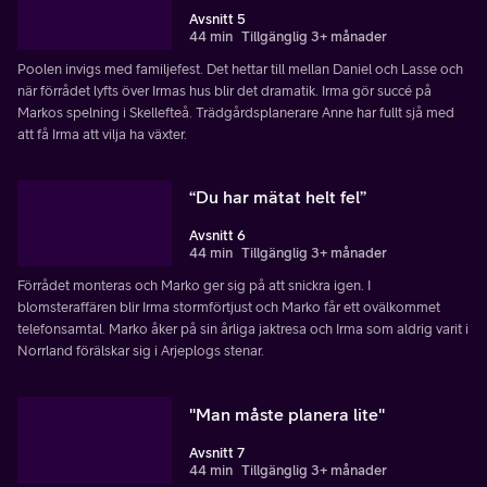
Avsnitt 5
44 min
Tillgänglig 3+ månader
Poolen invigs med familjefest. Det hettar till mellan Daniel och Lasse och
när förrådet lyfts över Irmas hus blir det dramatik. Irma gör succé på
Markos spelning i Skellefteå. Trädgårdsplanerare Anne har fullt sjå med
att få Irma att vilja ha växter.
“Du har mätat helt fel”
Avsnitt 6
44 min
Tillgänglig 3+ månader
Förrådet monteras och Marko ger sig på att snickra igen. I
blomsteraffären blir Irma stormförtjust och Marko får ett ovälkommet
telefonsamtal. Marko åker på sin årliga jaktresa och Irma som aldrig varit i
Norrland förälskar sig i Arjeplogs stenar.
"Man måste planera lite"
Avsnitt 7
44 min
Tillgänglig 3+ månader