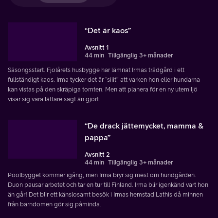
“Det är kaos”
Avsnitt 1
44 min
Tillgänglig 3+ månader
Säsongsstart. Fjolårets husbygge har lämnat Irmas trädgård i ett
fullständigt kaos. Irma tycker det är “siiit” att varken hon eller hundarna
kan vistas på den skräpiga tomten. Men att planera för en ny utemiljö
visar sig vara lättare sagt än gjort.
“De drack jättemycket, mamma &
pappa”
Avsnitt 2
44 min
Tillgänglig 3+ månader
Poolbygget kommer igång, men Irma bryr sig mest om hundgården.
Duon pausar arbetet och tar en tur till Finland. Irma blir igenkänd vart hon
än går! Det blir ett känslosamt besök i Irmas hemstad Lathis då minnen
från barndomen gör sig påminda.