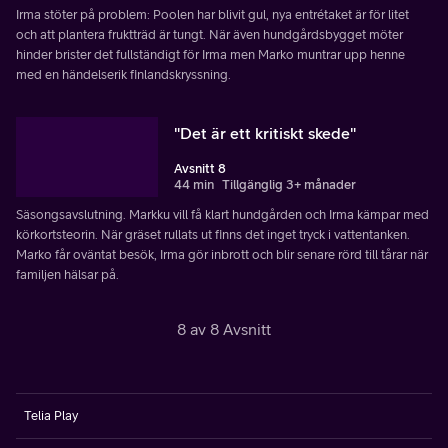
Irma stöter på problem: Poolen har blivit gul, nya entrétaket är för litet
och att plantera fruktträd är tungt. När även hundgårdsbygget möter
hinder brister det fullständigt för Irma men Marko muntrar upp henne
med en händelserik finlandskryssning.
"Det är ett kritiskt skede"
Avsnitt 8
44 min
Tillgänglig 3+ månader
Säsongsavslutning. Markku vill få klart hundgården och Irma kämpar med
körkortsteorin. När gräset rullats ut finns det inget tryck i vattentanken.
Marko får oväntat besök, Irma gör inbrott och blir senare rörd till tårar när
familjen hälsar på.
8 av 8 Avsnitt
Telia Play