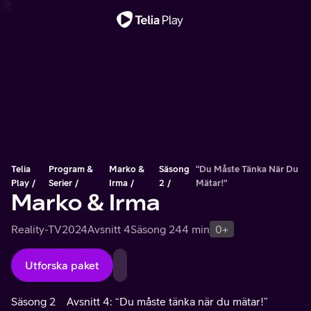
Viktigt meddelande
Telia
Program &
Marko &
Säsong
“Du Måste Tänka När Du
Play
Serier
Irma
2
Mätar!”
Marko & Irma
Reality-TV
2024
Avsnitt 4
Säsong 2
44 min
0+
Utforska paket
Säsong 2
Avsnitt 4: “Du måste tänka när du mätar!”