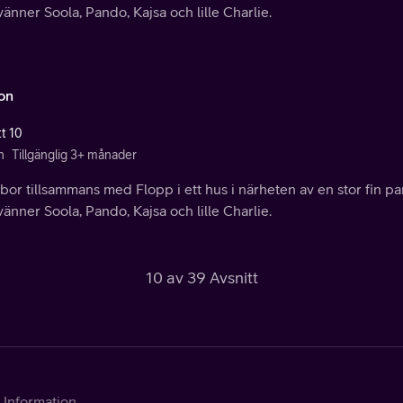
vänner Soola, Pando, Kajsa och lille Charlie.
lon
tt 10
n
Tillgänglig 3+ månader
bor tillsammans med Flopp i ett hus i närheten av en stor fin pa
vänner Soola, Pando, Kajsa och lille Charlie.
10 av 39 Avsnitt
Information