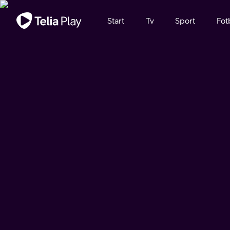
Viktigt meddelande
Start
Tv
Sport
Fot