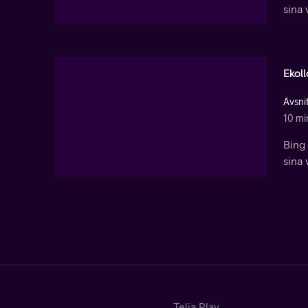
sina 
Ekol
Avsni
10 mi
Bing 
sina 
Telia Play