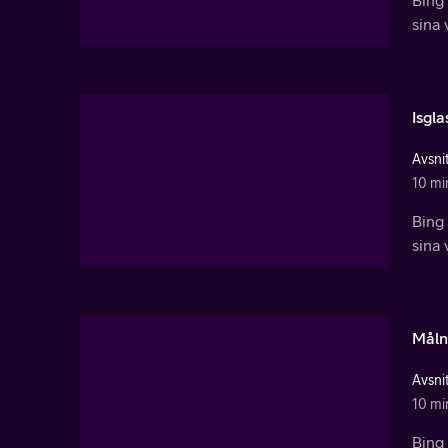
sina 
Isgla
Avsnit
10 mi
Bing 
sina 
Måln
Avsnit
10 mi
Bing 