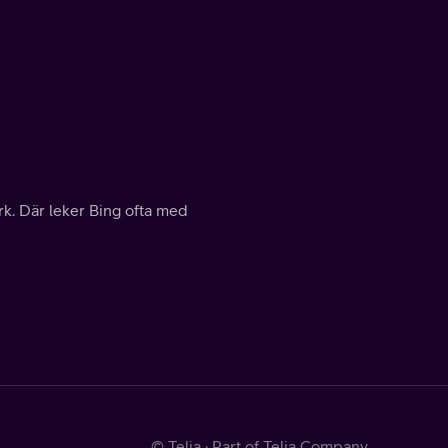
rk. Där leker Bing ofta med
© Telia · Part of Telia Company