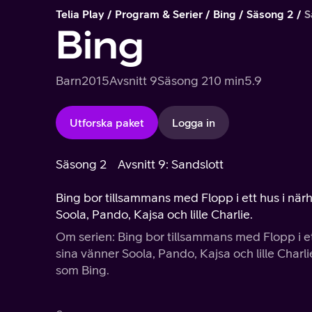
Telia Play
Program & Serier
Bing
Säsong 2
S
Bing
Barn
2015
Avsnitt 9
Säsong 2
10 min
5.9
Utforska paket
Logga in
Säsong 2
Avsnitt 9: Sandslott
Bing bor tillsammans med Flopp i ett hus i närh
Soola, Pando, Kajsa och lille Charlie.
Om serien: Bing bor tillsammans med Flopp i ett
sina vänner Soola, Pando, Kajsa och lille Charl
som Bing.