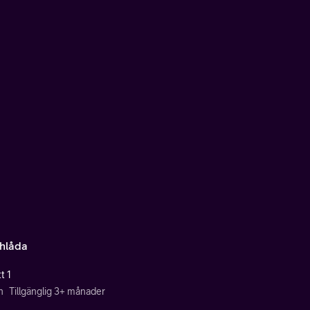
hlåda
t 1
n
Tillgänglig 3+ månader