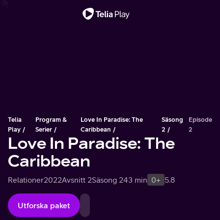
Viktigt meddelande
Telia
Program &
Love In Paradise: The
Säsong
Episode
Play
Serier
Caribbean
2
2
Love In Paradise: The
Caribbean
Relationer
2022
Avsnitt 2
Säsong 2
43 min
0+
5.8
Utforska paket