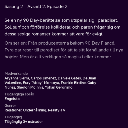
Säsong 2
Avsnitt 2: Episode 2
Se en ny 90 Day-berättelse som utspelar sig i paradiset.
Sol, surf och förförelse kolliderar, och paren frågar sig om
dessa sexiga romanser kommer att vara för evigt.
Om serien: Från producenterna bakom 90 Day Fiancé.
Fyra par reser till paradiset för att ta sitt förhållande till nya
höjder. Men är allt verkligen så magiskt eller kommer
paradiset att bli till en mardröm?
Medverkande
Aryanna Sierra, Carlos Jimenez, Daniele Gates, De Juan
VaLentine, Eury "Abby" Montoya, Frankie Birdine, Gaby
Núñez, Sherlon McInnis, Yohan Geronimo
Tillgängliga språk
Engelska
Genrer
Relationer, Underhållning, Reality-TV
Tillgänglig
Tillgänglig 3+ månader