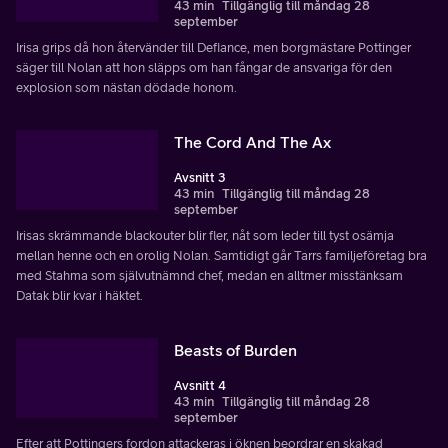
43 min
Tillgänglig till måndag 28
september
Irisa grips då hon återvänder till Defiance, men borgmästare Pottinger
säger till Nolan att hon släpps om han fångar de ansvariga för den
explosion som nästan dödade honom.
The Cord And The Ax
Avsnitt 3
43 min
Tillgänglig till måndag 28
september
Irisas skrämmande blackouter blir fler, nåt som leder till tyst osämja
mellan henne och en orolig Nolan. Samtidigt går Tarrs familjeföretag bra
med Stahma som självutnämnd chef, medan en alltmer misstänksam
Datak blir kvar i häktet.
Beasts of Burden
Avsnitt 4
43 min
Tillgänglig till måndag 28
september
Efter att Pottingers fordon attackeras i öknen beordrar en skakad