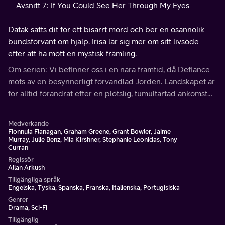
Avsnitt 7: If You Could See Her Through My Eyes
Datak sätts dit för ett bisarrt mord och ber en osannolik
bundsförvant om hjälp. Irisa lär sig mer om sitt livsöde
efter att ha mött en mystisk främling.
Om serien: Vi befinner oss i en nära framtid, då Defiance
möts av en besynnerligt förvandlad Jorden. Landskapet är
för alltid förändrat efter en plötslig, tumultartad ankomst
av sju unika främmande raser.
Medverkande
Fionnula Flanagan, Graham Greene, Grant Bowler, Jaime
Murray, Julie Benz, Mia Kirshner, Stephanie Leonidas, Tony
Curran
Regissör
Allan Arkush
Tillgängliga språk
Engelska, Tyska, Spanska, Franska, Italienska, Portugisiska
Genrer
Drama, Sci-Fi
Tillgänglig