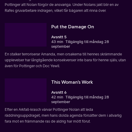
Pottinger att Nolan förgör de ansvariga. Under Nolans jakt blir en av
Rafes gruvarbetare indragen, vilket får bägaren att rinna över.
Put the Damage On
Avsnitt 5
43 min
Tillgänglig till måndag 28
september
En stalker terroriserar Amanda, men orsakerna till hennes skrämmande
upplevelser har långtgående konsekvenser inte bara för henne själv, utan
även för Pottinger och Doc Yewll.
This Woman’s Work
Avsnitt 6
42 min
Tillgänglig till måndag 28
september
Efter en Arkfall-krasch värvar Pottinger Nolan att leda
räddningsuppdraget, men hans dolda agenda försätter dem i allvarlig
fara mot en främmande ras de aldrig har mött förut.