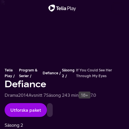
Viktigt meddelande
Telia
Program &
Säsong
If You Could See Her
Defiance
Play
Serier
2
Through My Eyes
Defiance
Drama
2014
Avsnitt 7
Säsong 2
43 min
18+
7.0
Utforska paket
Säsong 2