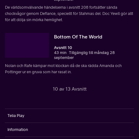
De världsomvälvande händelserna i avsnitt 208 fortsätter sända
chockvågor genom Defiance, speciellt för Stahmas del. Doc Yewll gör allt
för att dölja sin mörka hemlighet.
Bottom Of The World
Avsnitt 10
43 min
Tillgänglig till måndag 28
september
Nolan och Rafe kämpar mot klockan då de ska rädda Amanda och
Pottinger ur en gruva som har rasat in.
10 av 13 Avsnitt
Telia Play
Information