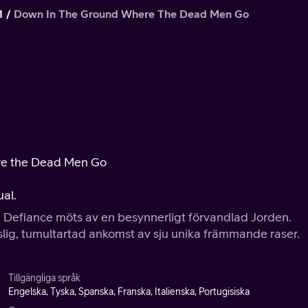
1
Down In The Ground Where The Dead Men Go
ere the Dead Men Go
al.
då Defiance möts av en besynnerligt förvandlad Jorden.
tslig, tumultartad ankomst av sju unika främmande raser.
Tillgängliga språk
Engelska, Tyska, Spanska, Franska, Italienska, Portugisiska