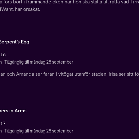
 förs bort i främmande öken när hon ska ställa till rätta vad Tir
Want, har orsakat.
Serpent's Egg
t 6
n
Tillgänglig till måndag 28 september
n och Amanda ser faran i vitögat utanför staden. Irisa ser sitt för
hers in Arms
t 7
n
Tillgänglig till måndag 28 september