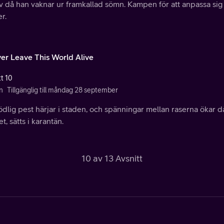
iv då han vaknar ur framkallad sömn. Kampen för att anpassa sig
r.
Ever Leave This World Alive
tt 10
n
Tillgänglig till måndag 28 september
dlig pest härjar i staden, och spänningar mellan raserna ökar d
et, sätts i karantän.
10 av 13 Avsnitt