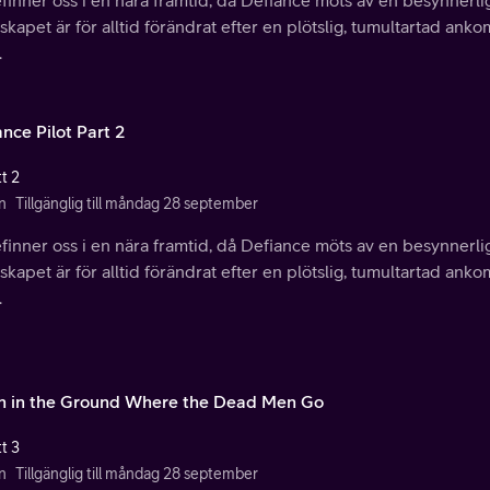
finner oss i en nära framtid, då Defiance möts av en besynnerli
kapet är för alltid förändrat efter en plötslig, tumultartad ank
.
nce Pilot Part 2
t 2
n
Tillgänglig till måndag 28 september
finner oss i en nära framtid, då Defiance möts av en besynnerli
kapet är för alltid förändrat efter en plötslig, tumultartad ank
.
 in the Ground Where the Dead Men Go
t 3
n
Tillgänglig till måndag 28 september