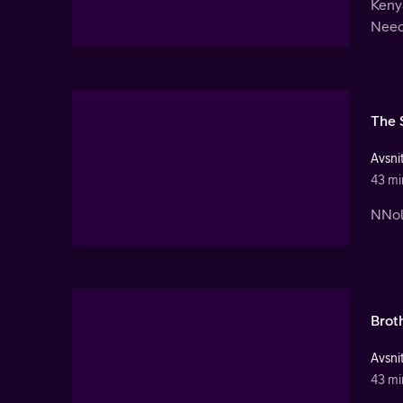
Kenya
Need
The 
Avsnit
43 mi
NNola
Brot
Avsnit
43 mi