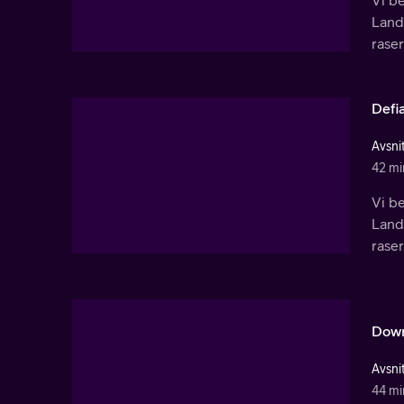
Vi be
Lands
raser
Defia
Avsnit
42 mi
Vi be
Lands
raser
Down
Avsnit
44 mi