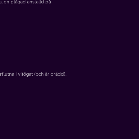
ra, en plågad anställd på
flutna i vitögat (och är orädd).