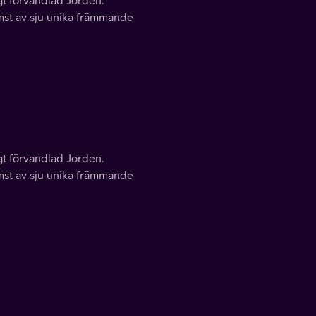
gt förvandlad Jorden.
omst av sju unika främmande
gt förvandlad Jorden.
omst av sju unika främmande