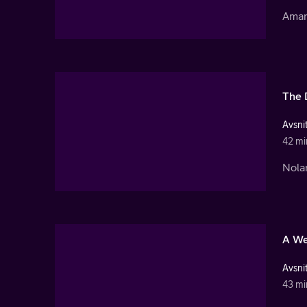
Aman
The 
Avsnit
42 mi
Nolan
A We
Avsnit
43 mi