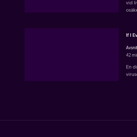
vid l
osäke
If I 
Avsni
42 mi
En dö
virus