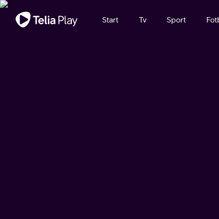
Viktigt meddelande
Start
Tv
Sport
Fot