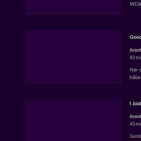
WDå 
Good
Avsnit
43 mi
När 
hålla
I Ju
Avsnit
43 mi
Gordo