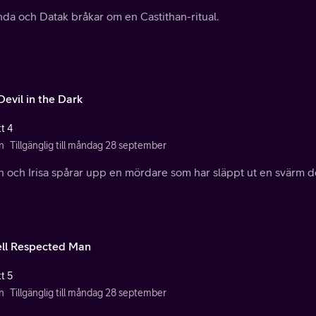
da och Datak bråkar om en Castithan-ritual.
Devil in the Dark
t 4
n
Tillgänglig till måndag 28 september
 och Irisa spårar upp en mördare som har släppt ut en svärm dö
ll Respected Man
t 5
n
Tillgänglig till måndag 28 september