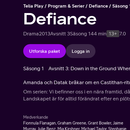
Telia Play
Program & Serier
Defiance
Säsong 
Defiance
Drama
2013
Avsnitt 3
Säsong 1
44 min
13+
7.0
Utforska paket
Logga in
Säsong 1
Avsnitt 3: Down in the Ground Wh
Amanda och Datak bråkar om en Castithan-ritu
Om serien: Vi befinner oss i en nära framtid, 
Landskapet är för alltid förändrat efter en plö
Medverkande
Fionnula Flanagan, Graham Greene, Grant Bowler, Jaime
Murray, Julie Benz, Mia Kirshner, Michael Taylor, Stephanie