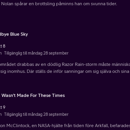
Nolan spårar en brottsling påminns han om svunna tider.
bye Blue Sky
t 8
n
Tillgänglig till måndag 28 september
området drabbas av en dödlig Razor Rain-storm måste människo
 sig inomhus. Där ställs de inför sanningar om sig själva och sina
st Wasn't Made For These Times
t 9
n
Tillgänglig till måndag 28 september
n McClintock, en NASA-hjälte från tiden före Arkfall, befarades