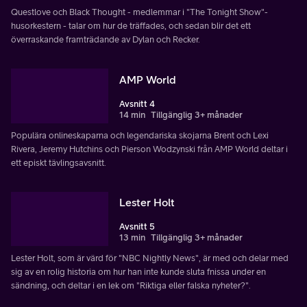
Questlove och Black Thought - medlemmar i "The Tonight Show"-
husorkestern - talar om hur de träffades, och sedan blir det ett
överraskande framträdande av Dylan och Recker.
AMP World
Avsnitt 4
14 min
Tillgänglig 3+ månader
Populära onlineskaparna och legendariska skojarna Brent och Lexi
Rivera, Jeremy Hutchins och Pierson Wodzynski från AMP World deltar i
ett episkt tävlingsavsnitt.
Lester Holt
Avsnitt 5
13 min
Tillgänglig 3+ månader
Lester Holt, som är värd för "NBC Nightly News", är med och delar med
sig av en rolig historia om hur han inte kunde sluta fnissa under en
sändning, och deltar i en lek om "Riktiga eller falska nyheter?".