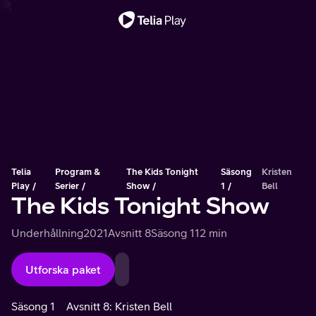
Viktigt meddelande
Telia
Program &
The Kids Tonight
Säsong
Kristen
Play
Serier
Show
1
Bell
The Kids Tonight Show
Underhållning
2021
Avsnitt 8
Säsong 1
12 min
Utforska paket
Säsong 1
Avsnitt 8: Kristen Bell