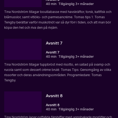
40 min
Tillgänglig 3+ månader
Tina Nordström tillagar bouillabasse med havskräftor, torsk, kattfisk och
blåmusslor, samt vitlöks- och parmesancréme. Tomas tips 1: Tomas
Tengby berättar varför muskotnöt var så dyr förr i tiden, och att man bör
köpa den hel och riva den på rivjärn.
Avsnitt 7
Avsnitt 7
40 min
Tillgänglig 3+ månader
Tina Nordström tillagar tuppbröst med risotto, en sallad på svamp och
rucola samt som dessert crème brulé. Tomas Tips: Genomgång av olika
rissorter och deras användningsområden. Programledare: Tomas
Tengby.
Avsnitt 8
Avsnitt 8
40 min
Tillgänglig 3+ månader
Tina Nordström lagar ostfyllda färsbiffar med ugnsbakade morötter och