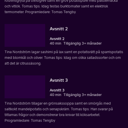
rödvinsgryta på oxhögrev samt en grov potatispuré med palsternacka
och vitlök. Tomas tips: Idag testas burktomater samt en elektrisk
termometer. Programledare: Tomas Tengby.
Avsnitt 2
Avsnitt 2
40 min
Tillgänglig 3+ månader
Tina Nordström lagar sashimi på lax samt en potatisrätt på sparrispotatis
med blomkål och oliver. Tomas tips: Idag om olika salladssorter och om
att det är citrussäsong.
Avsnitt 3
Avsnitt 3
40 min
Tillgänglig 3+ månader
Tina Nordström tillagar en grönsakssoppa samt en smörgås med
saltkokt mandelpotatis och senapskräm. Tomas tips: Han svarar på
tittarnas frågor och demonstrerar bra knivar till köksarbetet.
Programledare: Tomas Tengby