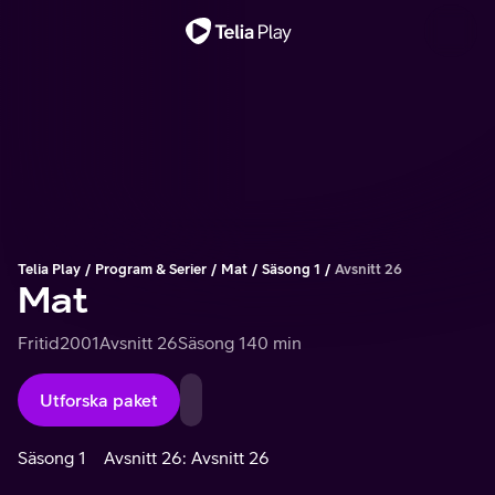
Viktigt meddelande
Telia Play
Program & Serier
Mat
Säsong 1
Avsnitt 26
Mat
Fritid
2001
Avsnitt 26
Säsong 1
40 min
Utforska paket
Säsong 1
Avsnitt 26: Avsnitt 26