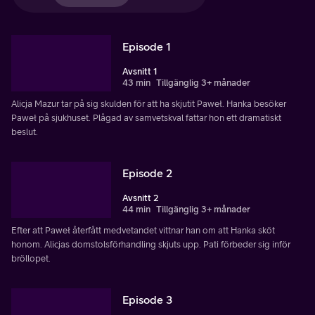
Episode 1
Avsnitt 1
43 min
Tillgänglig 3+ månader
Alicja Mazur tar på sig skulden för att ha skjutit Paweł. Hanka besöker
Paweł på sjukhuset. Plågad av samvetskval fattar hon ett dramatiskt
beslut.
Episode 2
Avsnitt 2
44 min
Tillgänglig 3+ månader
Efter att Paweł återfått medvetandet vittnar han om att Hanka sköt
honom. Alicjas domstolsförhandling skjuts upp. Pati förbeder sig inför
bröllopet.
Episode 3