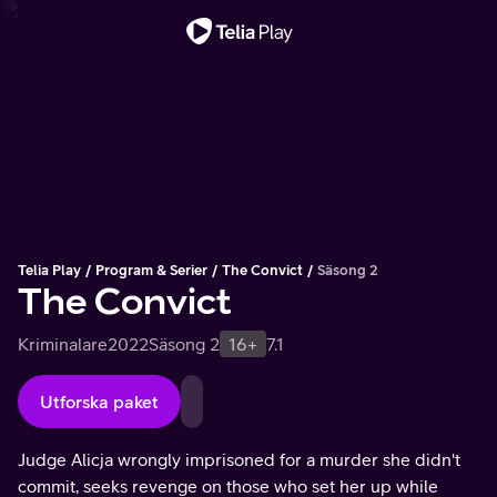
Viktigt meddelande
Telia Play
Program & Serier
The Convict
Säsong 2
The Convict
Kriminalare
2022
Säsong 2
16+
7.1
Utforska paket
Judge Alicja wrongly imprisoned for a murder she didn't
commit, seeks revenge on those who set her up while