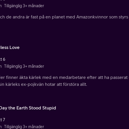
n
Tillgänglig 3+ månader
och de andra är fast på en planet med Amazonkvinnor som styrs
less Love
t 6
n
Tillgänglig 3+ månader
er finner äkta kärlek med en medarbetare efter att ha passerat
in kärleks ex-pojkvän hotar att förstöra allt.
Day the Earth Stood Stupid
t 7
n
Tillgänglig 3+ månader