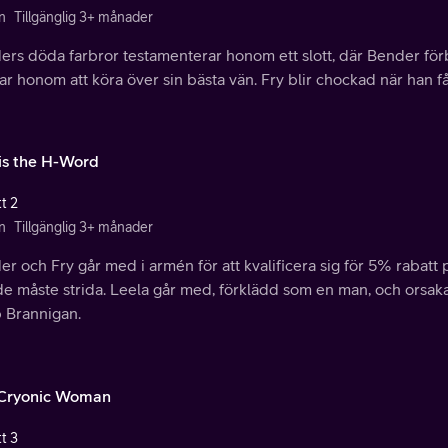
n
Tillgänglig 3+ månader
ers döda farbror testamenterar honom ett slott, där Bender fö
ar honom att köra över sin bästa vän. Fry blir chockad när han f
is the H-Word
t 2
n
Tillgänglig 3+ månader
r och Fry går med i armén för att kvalificera sig för 5% rabatt p
de måste strida. Leela går med, förklädd som en man, och orsaka
 Brannigan.
Cryonic Woman
t 3