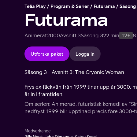
Telia Play
Program & Serier
Futurama
Säsong
Futurama
Animerat
2000
Avsnitt 3
Säsong 3
22 min
12+
8
Utforska paket
Logga in
Säsong 3
Avsnitt 3: The Cryonic Woman
Frys ex-flickvän från 1999 tinar upp år 3000, m
år in i framtiden.
Om serien: Animerad, futuristisk komedi av "
nedfryst 1999 blir upptinad precis före 3000-ta
Medverkande