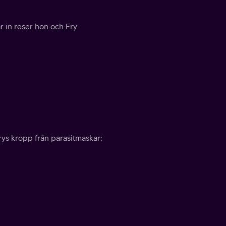
r in reser hon och Fry
rys kropp från parasitmaskar;