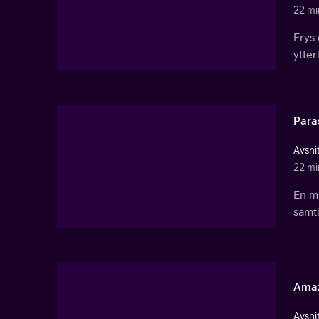
22 mi
Frys 
ytter
Para
Avsnit
22 mi
En mi
samti
Amaz
Avsnit