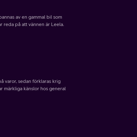
rbannas av en gammal bil som
år reda på att vännen är Leela.
å varor, sedan förklaras krig
r märkliga känslor hos general