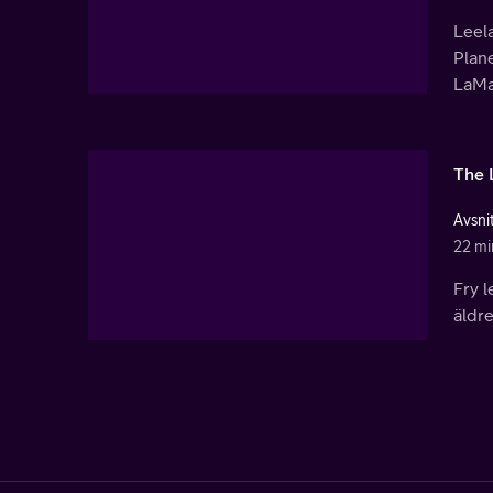
Leela
Plane
LaMa
The L
Avsni
22 mi
Fry l
äldre