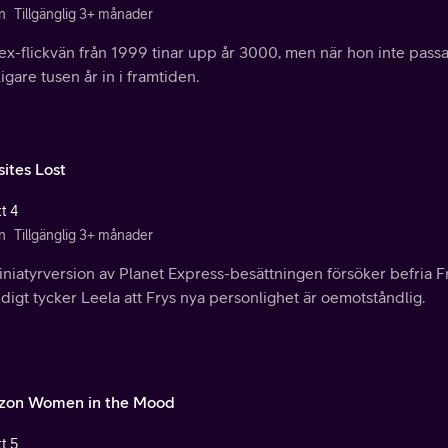
n
Tillgänglig 3+ månader
ex-flickvän från 1999 tinar upp år 3000, men när hon inte passa
ligare tusen år in i framtiden.
sites Lost
t 4
n
Tillgänglig 3+ månader
niatyrversion av Planet Express-besättningen försöker befria F
digt tycker Leela att Frys nya personlighet är oemotståndlig.
on Women in the Mood
t 5