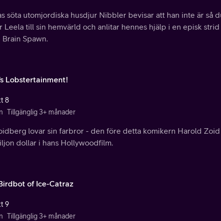
s söta utomjordiska husdjur Nibbler bevisar att han inte är så
r Leela till sin hemvärld och anlitar hennes hjälp i en episk st
e Brain Spawn.
's Lobstertainment!
t 8
n
Tillgänglig 3+ månader
idberg lovar sin farbror - den före detta komikern Harold Zoid 
ljon dollar i hans Hollywoodfilm.
Birdbot of Ice-Catraz
t 9
n
Tillgänglig 3+ månader