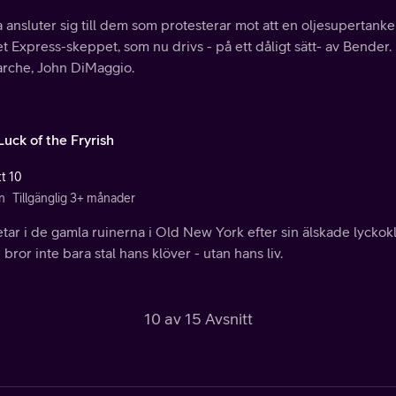
 ansluter sig till dem som protesterar mot att en oljesupertanker 
t Express-skeppet, som nu drivs - på ett dåligt sätt- av Bender.
rche, John DiMaggio.
uck of the Fryrish
tt 10
n
Tillgänglig 3+ månader
etar i de gamla ruinerna i Old New York efter sin älskade lyckoklöv
 bror inte bara stal hans klöver - utan hans liv.
10 av 15 Avsnitt