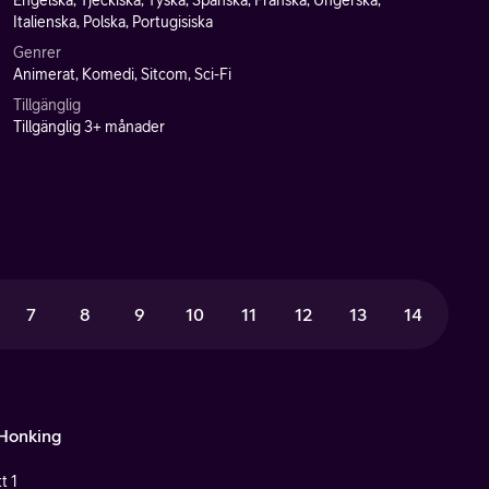
Engelska, Tjeckiska, Tyska, Spanska, Franska, Ungerska,
Italienska, Polska, Portugisiska
Genrer
Animerat, Komedi, Sitcom, Sci-Fi
Tillgänglig
Tillgänglig 3+ månader
7
8
9
10
11
12
13
14
Honking
t 1