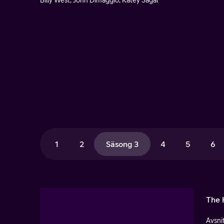
Billy West, John Dimaggio, Katey Sagal
1
2
Säsong 3
4
5
6
The 
Avsnit