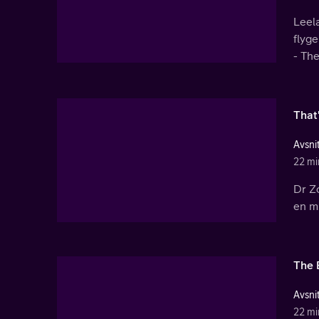
Leela
flyge
- Th
That
Avsnit
22 mi
Dr Zo
en mi
The 
Avsnit
22 mi