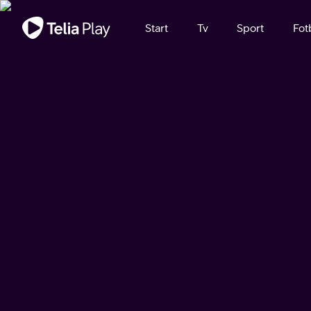
Viktigt meddelande
Start
Tv
Sport
Fot