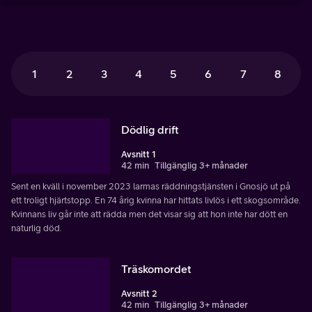
1
2
3
4
5
6
7
8
Dödlig drift
Avsnitt 1
42 min
Tillgänglig 3+ månader
Sent en kväll i november 2023 larmas räddningstjänsten i Gnosjö ut på
ett troligt hjärtstopp. En 74 årig kvinna har hittats livlös i ett skogsområde.
Kvinnans liv går inte att rädda men det visar sig att hon inte har dött en
naturlig död.
Träskomordet
Avsnitt 2
42 min
Tillgänglig 3+ månader