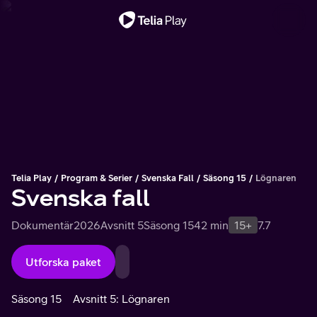
Viktigt meddelande
Telia Play
Program & Serier
Svenska Fall
Säsong 15
Lögnaren
Svenska fall
Dokumentär
2026
Avsnitt 5
Säsong 15
42 min
15+
7.7
Utforska paket
Säsong 15
Avsnitt 5: Lögnaren