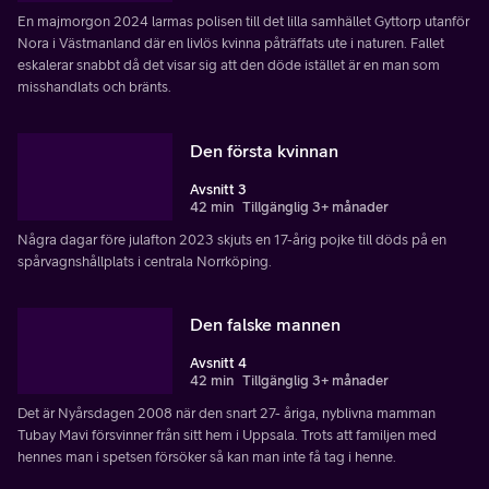
En majmorgon 2024 larmas polisen till det lilla samhället Gyttorp utanför
Nora i Västmanland där en livlös kvinna påträffats ute i naturen. Fallet
eskalerar snabbt då det visar sig att den döde istället är en man som
misshandlats och bränts.
Den första kvinnan
Avsnitt 3
42 min
Tillgänglig 3+ månader
Några dagar före julafton 2023 skjuts en 17-årig pojke till döds på en
spårvagnshållplats i centrala Norrköping.
Den falske mannen
Avsnitt 4
42 min
Tillgänglig 3+ månader
Det är Nyårsdagen 2008 när den snart 27- åriga, nyblivna mamman
Tubay Mavi försvinner från sitt hem i Uppsala. Trots att familjen med
hennes man i spetsen försöker så kan man inte få tag i henne.