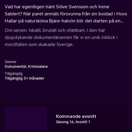
Vad har egentligen hänt Sölve Svensson och Irene
Saldert? När paret anmäls försvunna från sin bostad i Hovs
Hallar på natursköna Bjäre-halvön blir det starten på en
mycket omfattande och uppmärksammad polisutredning.
Om serien: Iskallt, brutalt och ofattbart. I den här
djupdykande dokumentärserien får vi en unik inblick i
mordfallen som skakade Sverige.
Genrer
Dokumentär, Kriminalare
Tillgänglig
Tillgänglig 3+ månader
Kommande avsnitt
Säsong 16, Avsnitt 1