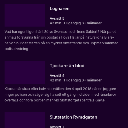
Lögnaren
Avsnitt 5
42 min
Tillgänglig 3+ månader
Vad har egentligen hänt Sölve Svensson och Irene Saldert? När paret
anmäls försvunna från sin bostad i Hovs Hallar på natursköna Bjäre-
halvön blir det starten på en mycket omfattande och uppmärksammad
polisutredning.
Tjockare än blod
Avsnitt 6
42 min
Tillgänglig 3+ månader
Klockan är strax efter halv nio kvällen den 4 april 2016 när en joggare
ringer polisen och säger sig ha sett ett gäng individer med rånarluvor
överfalla och föra bort en man vid Slottstorget i centrala Gävle.
Slutstation Rymdgatan
Avsnitt 7