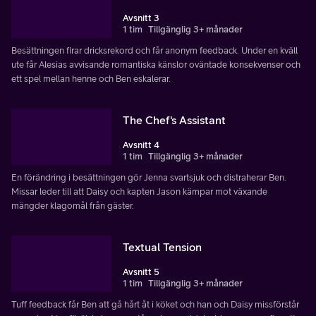
Avsnitt 3
1 tim
Tillgänglig 3+ månader
Besättningen firar dricksrekord och får anonym feedback. Under en kväll
ute får Alesias avvisande romantiska känslor oväntade konsekvenser och
ett spel mellan henne och Ben eskalerar.
The Chef's Assistant
Avsnitt 4
1 tim
Tillgänglig 3+ månader
En förändring i besättningen gör Jenna svartsjuk och distraherar Ben.
Missar leder till att Daisy och kapten Jason kämpar mot växande
mängder klagomål från gäster.
Textual Tension
Avsnitt 5
1 tim
Tillgänglig 3+ månader
Tuff feedback får Ben att gå hårt åt i köket och han och Daisy missförstår