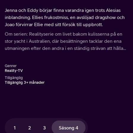
Jenna och Eddy börjar finna varandra igen trots Alesias
inblandning. Ellies frukostmiss, en avslöjad dragshow och
Joao förvirrar Ellie med sitt försök till uppbrott.
Om serien: Realityserie om livet bakom kulisserna på en
stor yacht i Australien, där besättningen tacklar den ena
utmaningen efter den andra i en ständig strävan att hålla
sina gäster nöjda. Under lediga stunder väntar härlig
dykning och oförglömliga utflykter.
Genrer
Reality-TV
Tillgänglig
Tillgänglig 3+ månader
1
2
3
Säsong 4