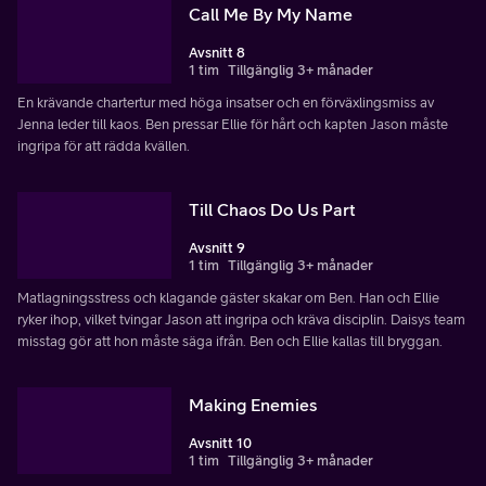
Call Me By My Name
Avsnitt 8
1 tim
Tillgänglig 3+ månader
En krävande chartertur med höga insatser och en förväxlingsmiss av
Jenna leder till kaos. Ben pressar Ellie för hårt och kapten Jason måste
ingripa för att rädda kvällen.
Till Chaos Do Us Part
Avsnitt 9
1 tim
Tillgänglig 3+ månader
Matlagningsstress och klagande gäster skakar om Ben. Han och Ellie
ryker ihop, vilket tvingar Jason att ingripa och kräva disciplin. Daisys team
misstag gör att hon måste säga ifrån. Ben och Ellie kallas till bryggan.
Making Enemies
Avsnitt 10
1 tim
Tillgänglig 3+ månader