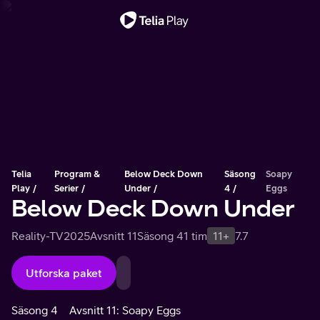
Viktigt meddelande
Telia
Program &
Below Deck Down
Säsong
Soapy
Play
Serier
Under
4
Eggs
Below Deck Down Under
Reality-TV
2025
Avsnitt 11
Säsong 4
1 tim
11+
7.7
Utforska paket
Säsong 4
Avsnitt 11: Soapy Eggs