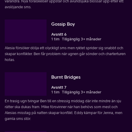
varandra. Nya förälskelser uppstår och avundsjuka blossar upp efter ett
avslöjande sms.
Gossip Boy
Avsnitt 6
1 tim
Tillgänglig 3+ månader
Alesia försöker dölja ett olyckligt sms men ryktet sprider sig snabbt och
skapar konflikter. Ben får problem när ugnen går sönder och charterturen
hotas.
Burnt Bridges
Avsnitt 7
1 tim
Tillgänglig 3+ månader
En trasig ugn tvingar Ben till en stressig middag där inte mindre än sju
rätter ska dukas fram. Mike försvinner när han behövs som mest och
Alesias misstag på natten skapar konflikt. Eddy kämpar för Jenna, men
gamla sms stör.