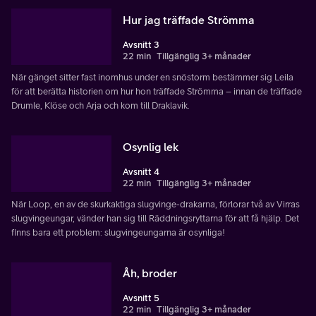
Hur jag träffade Strömma
Avsnitt 3
22 min
Tillgänglig 3+ månader
När gänget sitter fast inomhus under en snöstorm bestämmer sig Leila
för att berätta historien om hur hon träffade Strömma – innan de träffade
Drumle, Klöse och Arja och kom till Draklavik.
Osynlig lek
Avsnitt 4
22 min
Tillgänglig 3+ månader
När Loop, en av de skurkaktiga slugvinge-drakarna, förlorar två av Virras
slugvingeungar, vänder han sig till Räddningsryttarna för att få hjälp. Det
finns bara ett problem: slugvingeungarna är osynliga!
Åh, broder
Avsnitt 5
22 min
Tillgänglig 3+ månader