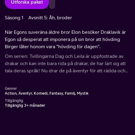
Utforska paket
Säsong 1
Avsnitt 5: Åh, broder
När Egons suveräna äldre bror Elon besöker Draklavik är
Egon så desperat att imponera på sin bror att hövding
Birger låter honom vara "hövding för dagen".
Om serien: Tvillingarna Dag och Leila är uppfostrade av
drakar och kan inte bara rida på drakar, de har lärt sig att
tala deras språk! Nu drar de på äventyr för att rädda och
hjälpa drakar och människor.
Genrer
Action, Äventyr, Komedi, Fantasy, Familj, Mystik
Tillgänglig
Tillgänglig 3+ månader