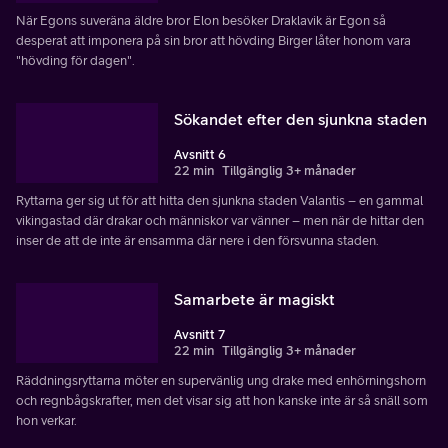
När Egons suveräna äldre bror Elon besöker Draklavik är Egon så
desperat att imponera på sin bror att hövding Birger låter honom vara
"hövding för dagen".
Sökandet efter den sjunkna staden
Avsnitt 6
22 min
Tillgänglig 3+ månader
Ryttarna ger sig ut för att hitta den sjunkna staden Valantis – en gammal
vikingastad där drakar och människor var vänner – men när de hittar den
inser de att de inte är ensamma där nere i den försvunna staden.
Samarbete är magiskt
Avsnitt 7
22 min
Tillgänglig 3+ månader
Räddningsryttarna möter en supervänlig ung drake med enhörningshorn
och regnbågskrafter, men det visar sig att hon kanske inte är så snäll som
hon verkar.