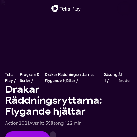
Viktigt meddelande
Telia
Program &
Drakar Räddningsryttarna:
Säsong
Åh,
Play
Serier
Flygande Hjältar
1
Broder
Drakar
Räddningsryttarna:
Flygande hjältar
Action
2021
Avsnitt 5
Säsong 1
22 min