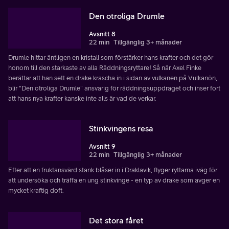
Den otroliga Drumle
Avsnitt 8
22 min
Tillgänglig 3+ månader
Drumle hittar äntligen en kristall som förstärker hans krafter och det gör
honom till den starkaste av alla Räddningsryttare! Så när Axel Finke
berättar att han sett en drake krascha in i sidan av vulkanen på Vulkanön,
blir "Den otroliga Drumle" ansvarig för räddningsuppdraget och inser fort
att hans nya krafter kanske inte alls är vad de verkar.
Stinkvingens resa
Avsnitt 9
22 min
Tillgänglig 3+ månader
Efter att en fruktansvärd stank blåser in i Draklavik, flyger ryttarna iväg för
att undersöka och träffa en ung stinkvinge - en typ av drake som avger en
mycket kraftig doft.
Det stora fåret