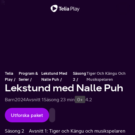
Viktigt meddelande
Telia
Program &
Lekstund Med
Säsong
Tiger Och Kängu Och
Play
Serier
Nalle Puh
2
Musikspelaren
Lekstund med Nalle Puh
Barn
2024
Avsnitt 1
Säsong 2
3 min
0+
4.2
Utforska paket
Säsong 2
Avsnitt 1: Tiger och Kängu och musikspelaren