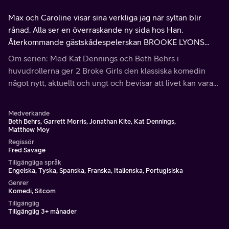
Max och Caroline visar sina verkliga jag när syltan blir
rånad. Alla ser en överraskande ny sida hos Han.
Återkommande gästskådespelerskan BROOKE LYONS
medverkar som Peach.
Om serien: Med Kat Dennings och Beth Behrs i
huvudrollerna ger 2 Broke Girls den klassiska komedin
något nytt, aktuellt och ungt och bevisar att livet kan vara
roligt - även om man är pank.
Medverkande
Beth Behrs, Garrett Morris, Jonathan Kite, Kat Dennings,
Matthew Moy
Regissör
Fred Savage
Tillgängliga språk
Engelska, Tyska, Spanska, Franska, Italienska, Portugisiska
Genrer
Komedi, Sitcom
Tillgänglig
Tillgänglig 3+ månader