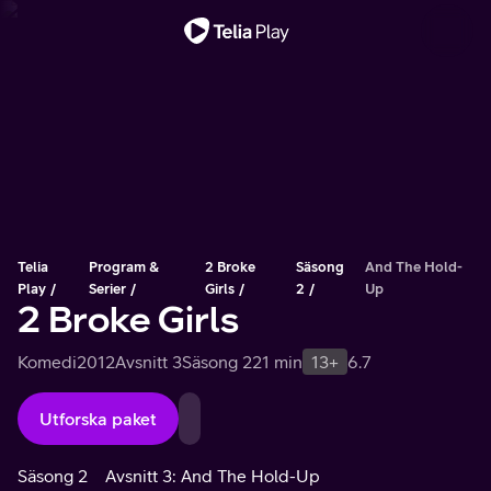
Viktigt meddelande
Telia
Program &
2 Broke
Säsong
And The Hold-
Play
Serier
Girls
2
Up
2 Broke Girls
Komedi
2012
Avsnitt 3
Säsong 2
21 min
13+
6.7
Utforska paket
Säsong 2
Avsnitt 3: And The Hold-Up