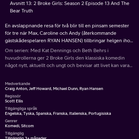
Avsnitt 13: 2 Broke Girls: Season 2 Episode 13 And The
Bear Truth
En avslappnande resa för två blir till en pinsam semester
för tre när Max, Caroline och Andy (återkommande
gästskådespelaren RYAN HANSEN) tillbringar helgen ihop
i en stuga i skogen.
Om serien: Med Kat Dennings och Beth Behrs i
huvudrollerna ger 2 Broke Girls den klassiska komedin
något nytt, aktuellt och ungt och bevisar att livet kan vara
roligt - även om man är pank.
Medverkande
Craig Anton, Jeff Howard, Michael Dunn, Ryan Hansen
Regissör
Scott Ellis
Tillgängliga språk
Engelska, Tyska, Spanska, Franska, Italienska, Portugisiska
Genrer
Komedi, Sitcom
Tillgänglig
Tillgänglig 3+ månader