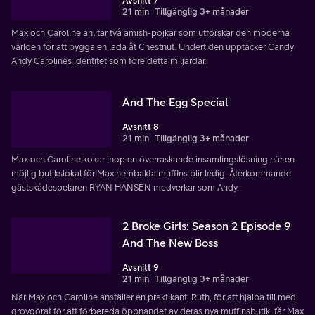
Avsnitt 7
21 min
Tillgänglig 3+ månader
Max och Caroline anlitar två amish-pojkar som utforskar den moderna
världen för att bygga en lada åt Chestnut. Undertiden upptäcker Candy
Andy Carolines identitet som före detta miljardär.
And The Egg Special
Avsnitt 8
21 min
Tillgänglig 3+ månader
Max och Caroline kokar ihop en överraskande insamlingslösning när en
möjlig butikslokal för Max hembakta muffins blir ledig. Återkommande
gästskådespelaren RYAN HANSEN medverkar som Andy.
2 Broke Girls: Season 2 Episode 9
And The New Boss
Avsnitt 9
21 min
Tillgänglig 3+ månader
När Max och Caroline anställer en praktikant, Ruth, för att hjälpa till med
grovgörat för att förbereda öppnandet av deras nya muffinsbutik, får Max