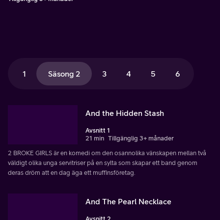
1
Säsong 2
3
4
5
6
And the Hidden Stash
Avsnitt 1
21 min
Tillgänglig 3+ månader
2 BROKE GIRLS är en komedi om den osannolika vänskapen mellan två
väldigt olika unga servitriser på en sylta som skapar ett band genom
deras dröm att en dag äga ett muffinsföretag.
And The Pearl Necklace
Avsnitt 2