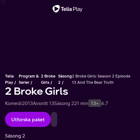
Viktigt meddelande
Telia
Program &
2 Broke
Säsong
2 Broke Girls: Season 2 Episode
Play
Serier
Girls
2
13 And The Bear Truth
2 Broke Girls
Komedi
2013
Avsnitt 13
Säsong 2
21 min
13+
6.7
Utforska paket
Säsong 2