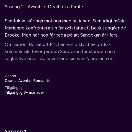
Säsong 1
Avsnitt 7: Death of a Pirate
Sandokan står öga mot öga med sultanen. Samtidigt måste
Marianne konfrontera sin far och fatta ett beslut angående
Brooke. Men när hon får reda på att Sandokan är i fara
börjar hon ifrågasätta sina sanna känslor för honom.
Om serien: Borneo, 1841. I en värld styrd av brittisk
kolonialmakt lever piraten Sandokan för stunden och
seglar Sydkinesiska havet med sin vän Yanez och en
brokig besättning av äventyrare från hela världen.
Genrer
Drama, Äventyr, Romantik
Tillgänglig
Tillgänglig 3+ månader
Säsong 1