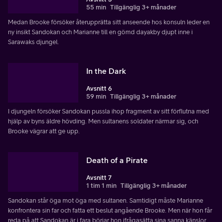
55 min
Tillgänglig 3+ månader
Medan Brooke försöker återupprätta sitt anseende hos konsuln leder en
ny insikt Sandokan och Marianne till en gömd dayakby djupt inne i
Sarawaks djungel.
In the Dark
Avsnitt 6
59 min
Tillgänglig 3+ månader
I djungeln försöker Sandokan pussla ihop fragment av sitt förflutna med
hjälp av byns äldre hövding. Men sultanens soldater närmar sig, och
Brooke vägrar att ge upp.
Death of a Pirate
Avsnitt 7
1 tim 1 min
Tillgänglig 3+ månader
Sandokan står öga mot öga med sultanen. Samtidigt måste Marianne
konfrontera sin far och fatta ett beslut angående Brooke. Men när hon får
reda på att Sandokan är i fara börjar hon ifrågasätta sina sanna känslor