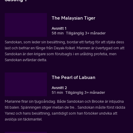
The Malaysian Tiger
Avsnitt 1
58 min
Tillgänglig 3+ månader
Sandokan, som leder sin besättning, bordar ett fartyg för att stjäla dess
last och befriar en fånge från Dayak-folket. Mannen är övertygad om att
Sandokan är den krigare som förutsagts i en uråldrig profetia, men
Sandokan avfärdar detta.
The Pearl of Labuan
Avsnitt 2
51 min
Tillgänglig 3+ månader
Marianne firar sin tjugoårsdag. Både Sandokan och Brooke är inbjudna
till balen. Spänningen stiger mellan de tre… Sandokan måste först rädda
Yanez och hans besättning, samtidigt som han försöker undvika att
avslöja sin täckmantel.