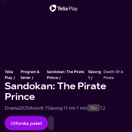
Viktigt meddelande
Telia
Program &
Sandokan: The Pirate
Säsong
Death Of A
Play
Serier
Prince
1
Pirate
Sandokan: The Pirate
Prince
Drama
2025
Avsnitt 7
Säsong 1
1 tim 1 min
15+
7.2
Utforska paket