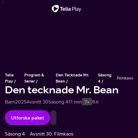
Viktigt meddelande
Telia
Program &
Den Tecknade Mr.
Säsong
Filmkaos
Play
Serier
Bean
4
Den tecknade Mr. Bean
Barn
2025
Avsnitt 30
Säsong 4
11 min
7+
8.6
Utforska paket
Säsong 4
Avsnitt 30: Filmkaos