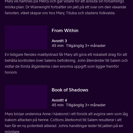
Mary vill hämnas på Mercy och går vidare för att avsluta sin församlings
mörka plan. Dr Wainwright fortsätter sin jakt på ett svar om den växande
farsoten, vilket skapar oro hos Mary, Tituba och stadens folkvalda.
From Within
Avsnitt 3
45 min
Tillgänglig 3+ månader
En tidigare fiendes maktlystnad får Mary att göra ett riskabelt drag för att
behålla kontrollen över Salems befolkning. John återvänder till Salem och
vidtar de första åtgärderna i den enorma uppgift som ligger framför
honom.
Book of Shadows
Avsnitt 4
45 min
Tillgänglig 3+ månader
Mary börjar undervisa Anne i häxkonst i ett försök att avgöra vem som låg
bakom attacken på henne. Cottons återkomst till Salem resulterar i att
han får en ny potentiell allierad. Johns handlingar leder till jakten på en
mördare.