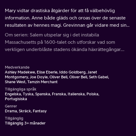
Mary vidtar drastiska åtgärder för att få välbehövlig
information. Anne både gläds och oroas över de senaste
resultaten av hennes magi. Grevinnan går vidare med sina
planer, och får på samma gång en ny allierad och gör en ny
Om serien: Salem utspelar sig i det instabila
upptäckt.
Massachusetts på 1600-talet och utforskar vad som
verkligen underblåste stadens ökända häxrättegångar.
Serien vågar avslöja den mörka, övernaturliga sanningen
om denna illa beryktade period i amerikansk historia.
Medverkande
Ashley Madekwe, Elise Eberle, Iddo Goldberg, Janet
Montgomery, Joe Doyle, Oliver Bell, Oliver Bell, Seth Gabel,
Shane West, Tamzin Merchant
Tillgängliga språk
Engelska, Tyska, Spanska, Franska, Italienska, Polska,
Portugisiska
Genrer
Drama, Skräck, Fantasy
Tillgänglig
Tillgänglig 3+ månader