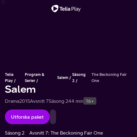
Viktigt meddelande
Telia
Program &
Säsong
The Beckoning Fair
Salem
Play
Serier
2
One
Salem
Drama
2015
Avsnitt 7
Säsong 2
44 min
16+
Utforska paket
Säsong 2
Avsnitt 7: The Beckoning Fair One