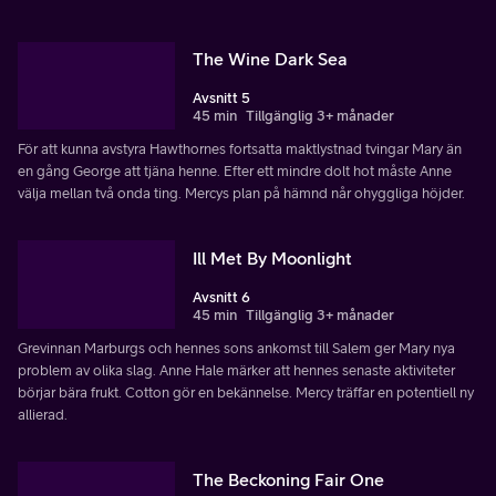
The Wine Dark Sea
Avsnitt 5
45 min
Tillgänglig 3+ månader
För att kunna avstyra Hawthornes fortsatta maktlystnad tvingar Mary än
en gång George att tjäna henne. Efter ett mindre dolt hot måste Anne
välja mellan två onda ting. Mercys plan på hämnd når ohyggliga höjder.
Ill Met By Moonlight
Avsnitt 6
45 min
Tillgänglig 3+ månader
Grevinnan Marburgs och hennes sons ankomst till Salem ger Mary nya
problem av olika slag. Anne Hale märker att hennes senaste aktiviteter
börjar bära frukt. Cotton gör en bekännelse. Mercy träffar en potentiell ny
allierad.
The Beckoning Fair One