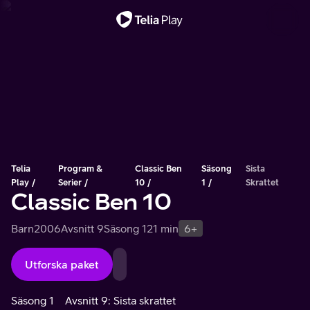
Viktigt meddelande
Telia
Program &
Classic Ben
Säsong
Sista
Play
Serier
10
1
Skrattet
Classic Ben 10
Barn
2006
Avsnitt 9
Säsong 1
21 min
6+
Utforska paket
Säsong 1
Avsnitt 9: Sista skrattet