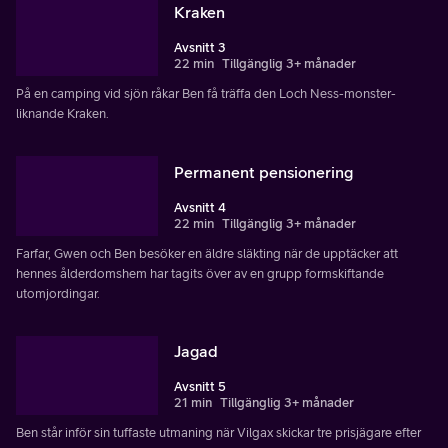
Kraken
Avsnitt 3
22 min
Tillgänglig 3+ månader
På en camping vid sjön råkar Ben få träffa den Loch Ness-monster-
liknande Kraken.
Permanent pensionering
Avsnitt 4
22 min
Tillgänglig 3+ månader
Farfar, Gwen och Ben besöker en äldre släkting när de upptäcker att
hennes ålderdomshem har tagits över av en grupp formskiftande
utomjordingar.
Jagad
Avsnitt 5
21 min
Tillgänglig 3+ månader
Ben står inför sin tuffaste utmaning när Vilgax skickar tre prisjägare efter