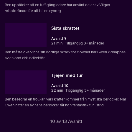
Ben upptäcker att en tuff gängledare har använt delar av Vilgax
robotdrönare för att bli en cyborg.
Sista skrattet
Avsnitt 9
21 min
Tillgänglig 3+ månader
Ben måste övervinna sin dödliga skräck för clowner när Gwen kidnappas
av en ond cirkusdirektör.
Tjejen med tur
Avsnitt 10
22 min
Tillgänglig 3+ månader
Ben besegrar en trollkarl vars krafter kommer från mystiska berlocker. När
Gwen hittar en av hans berlocker får hon fantastisk tur i strid.
10 av 13 Avsnitt