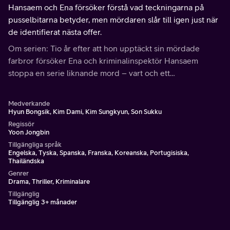
Hansaem och Ena försöker förstå vad teckningarna på
pusselbitarna betyder, men mördaren slår till igen just när
de identifierat nästa offer.
Om serien: Tio år efter att hon upptäckt sin mördade
farbror försöker Ena och kriminalinspektör Hansaem
stoppa en serie liknande mord – vart och ett
sammanlänkat av märkliga pusselbitar.
Medverkande
Hyun Bongsik, Kim Dami, Kim Sungkyun, Son Sukku
Regissör
Yoon Jongbin
Tillgängliga språk
Engelska, Tyska, Spanska, Franska, Koreanska, Portugisiska,
Thailändska
Genrer
Drama, Thriller, Kriminalare
Tillgänglig
Tillgänglig 3+ månader