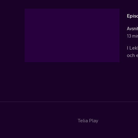
Epis
Avsni
13 mi
I Le
och e
Telia Play
Start