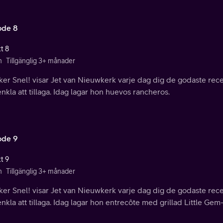
ode 8
t 8
n
Tillgänglig 3+ månader
kker Snel! visar Jet van Nieuwkerk varje dag dig de godaste r
nkla att tillaga. Idag lagar hon huevos rancheros.
ode 9
t 9
n
Tillgänglig 3+ månader
kker Snel! visar Jet van Nieuwkerk varje dag dig de godaste r
nkla att tillaga. Idag lagar hon entrecôte med grillad Little Gem-s