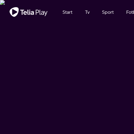
Viktigt meddelande
Start
Tv
Sport
Fot