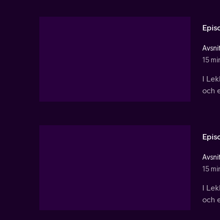
Epis
Avsnit
15 mi
I Le
och e
Epis
Avsnit
15 mi
I Le
och e