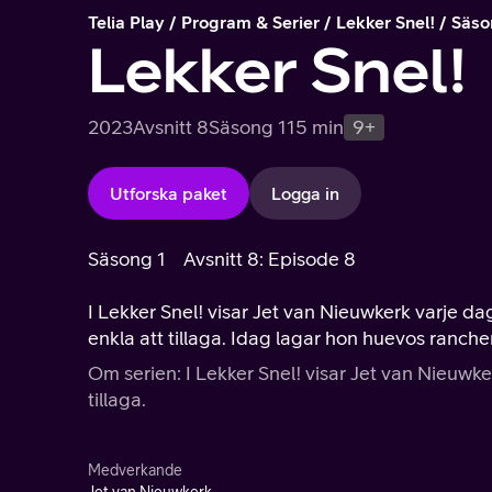
Telia Play
Program & Serier
Lekker Snel!
Säso
Lekker Snel!
2023
Avsnitt 8
Säsong 1
15 min
9+
Utforska paket
Logga in
Säsong 1
Avsnitt 8: Episode 8
I Lekker Snel! visar Jet van Nieuwkerk varje
enkla att tillaga. Idag lagar hon huevos ranche
Om serien: I Lekker Snel! visar Jet van Nieuwk
tillaga.
Medverkande