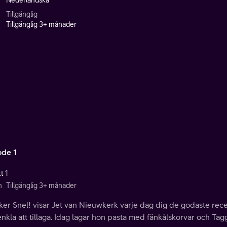
Nederländska
Tillgänglig
Tillgänglig 3+ månader
ode 1
t 1
n
Tillgänglig 3+ månader
kker Snel! visar Jet van Nieuwkerk varje dag dig de godaste r
nkla att tillaga. Idag lagar hon pasta med fänkålskorvar och Tagg