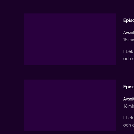
Epis
Avsnit
15 mi
I Le
och e
Epis
Avsnit
16 mi
I Le
och e