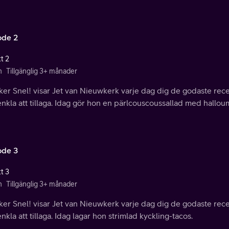
ode 2
t 2
n
Tillgänglig 3+ månader
kker Snel! visar Jet van Nieuwkerk varje dag dig de godaste r
nkla att tillaga. Idag gör hon en pärlcouscoussallad med hallou
ode 3
t 3
n
Tillgänglig 3+ månader
kker Snel! visar Jet van Nieuwkerk varje dag dig de godaste r
nkla att tillaga. Idag lagar hon strimlad kyckling-tacos.