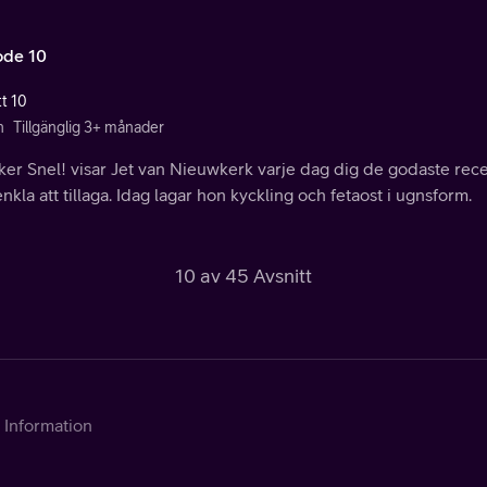
ode 10
tt 10
n
Tillgänglig 3+ månader
kker Snel! visar Jet van Nieuwkerk varje dag dig de godaste r
nkla att tillaga. Idag lagar hon kyckling och fetaost i ugnsform.
10 av 45 Avsnitt
Information
Kontakta Telia