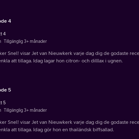
ode 4
t 4
n
Tillgänglig 3+ månader
kker Snel! visar Jet van Nieuwkerk varje dag dig de godaste r
nkla att tillaga. Idag lagar hon citron- och dilllax i ugnen.
ode 5
t 5
n
Tillgänglig 3+ månader
kker Snel! visar Jet van Nieuwkerk varje dag dig de godaste r
nkla att tillaga. Idag gör hon en thailändsk biffsallad.