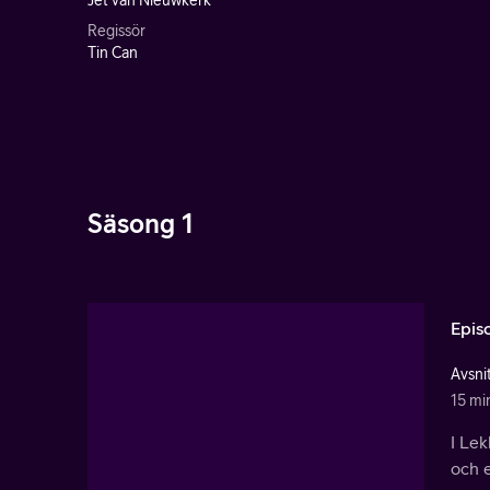
Jet van Nieuwkerk
Regissör
Tin Can
Säsong 1
Epis
Avsnit
15 mi
I Le
och e