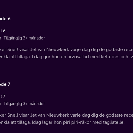
ode 6
t 6
n
Tillgänglig 3+ månader
kker Snel! visar Jet van Nieuwkerk varje dag dig de godaste r
nkla att tillaga. I dag gör hon en orzosallad med keftedes och tz
ode 7
t 7
n
Tillgänglig 3+ månader
kker Snel! visar Jet van Nieuwkerk varje dag dig de godaste r
nkla att tillaga. Idag lagar hon piri piri-räkor med tagliatelle.