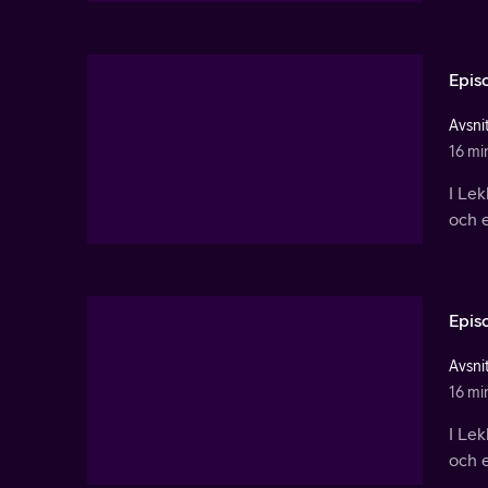
Epis
Avsnit
16 mi
I Le
och e
Epis
Avsnit
16 mi
I Le
och e