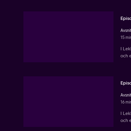
Epis
Avsnit
15 mi
I Le
och e
Epis
Avsnit
16 mi
I Le
och e