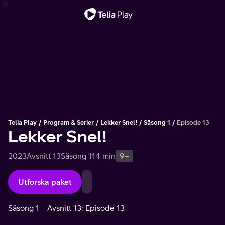
Viktigt meddelande
Telia Play
Program & Serier
Lekker Snel!
Säsong 1
Episode 13
Lekker Snel!
2023
Avsnitt 13
Säsong 1
14 min
9+
Utforska paket
Säsong 1
Avsnitt 13: Episode 13