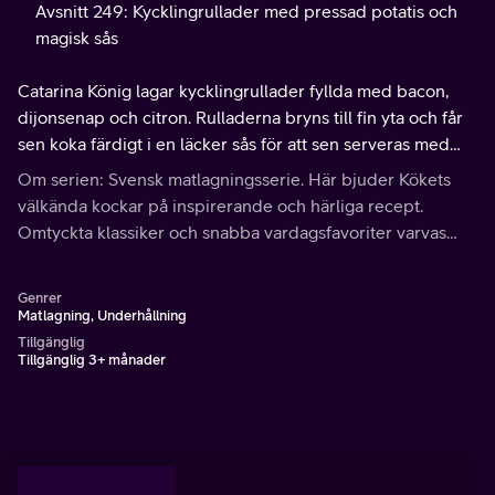
Avsnitt 249: Kycklingrullader med pressad potatis och
magisk sås
Catarina König lagar kycklingrullader fyllda med bacon,
dijonsenap och citron. Rulladerna bryns till fin yta och får
sen koka färdigt i en läcker sås för att sen serveras med
gröna bönor och pressad potatis. Receptet hittar du på
Om serien: Svensk matlagningsserie. Här bjuder Kökets
köket.se
välkända kockar på inspirerande och härliga recept.
Omtyckta klassiker och snabba vardagsfavoriter varvas
med nya spännande och bjudvänliga rätter.
Genrer
Matlagning, Underhållning
Tillgänglig
Tillgänglig 3+ månader