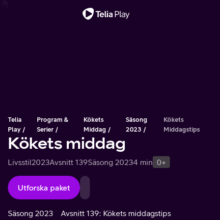
Viktigt meddelande
Telia
Program &
Kökets
Säsong
Kökets
Play
Serier
Middag
2023
Middagstips
Kökets middag
Livsstil
2023
Avsnitt 139
Säsong 2023
4 min
0+
Utforska paket
Säsong 2023
Avsnitt 139: Kökets middagstips