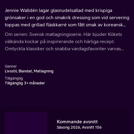
Jennie Walldén lagar glasnudelsallad med krispiga
grönsaker i en god och smakrik dressing som vid servering
toppas med grillad fläskkarré som fått smak av koreansk
bulgogimarinad. Receptet hittar du på köket.se
Om serien: Svensk matlagningsserie. Här bjuder Kökets
välkända kockar på inspirerande och härliga recept.
Omtyckta klassiker och snabba vardagsfavoriter varvas
med nya spännande och bjudvänliga rätter.
Genrer
Livsstil, Blandat, Matlagning
Tillgänglig
Tillgänglig 3+ månader
Kommande avsnitt
Säsong 2026, Avsnitt 156