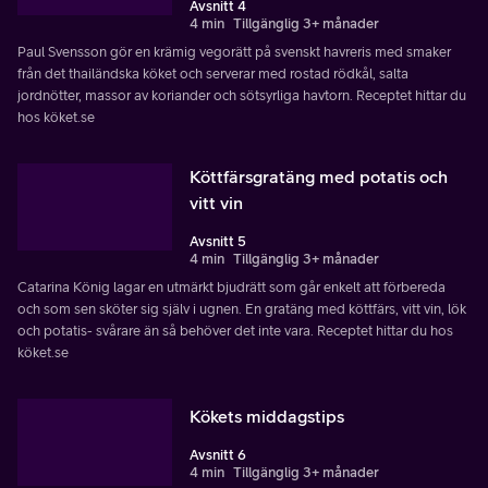
Avsnitt 4
4 min
Tillgänglig 3+ månader
Paul Svensson gör en krämig vegorätt på svenskt havreris med smaker
från det thailändska köket och serverar med rostad rödkål, salta
jordnötter, massor av koriander och sötsyrliga havtorn. Receptet hittar du
hos köket.se
Köttfärsgratäng med potatis och
vitt vin
Avsnitt 5
4 min
Tillgänglig 3+ månader
Catarina König lagar en utmärkt bjudrätt som går enkelt att förbereda
och som sen sköter sig själv i ugnen. En gratäng med köttfärs, vitt vin, lök
och potatis- svårare än så behöver det inte vara. Receptet hittar du hos
köket.se
Kökets middagstips
Avsnitt 6
4 min
Tillgänglig 3+ månader