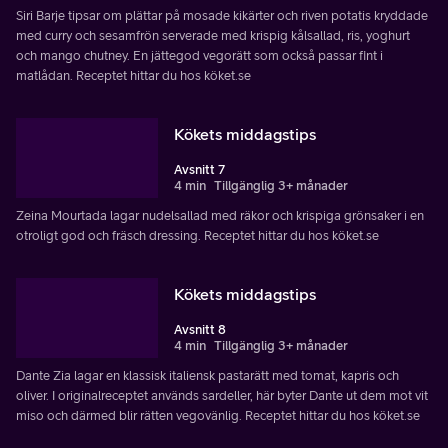
Siri Barje tipsar om plättar på mosade kikärter och riven potatis kryddade
med curry och sesamfrön serverade med krispig kålsallad, ris, yoghurt
och mango chutney. En jättegod vegorätt som också passar fint i
matlådan. Receptet hittar du hos köket.se
Kökets middagstips
Avsnitt 7
4 min
Tillgänglig 3+ månader
Zeina Mourtada lagar nudelsallad med räkor och krispiga grönsaker i en
otroligt god och fräsch dressing. Receptet hittar du hos köket.se
Kökets middagstips
Avsnitt 8
4 min
Tillgänglig 3+ månader
Dante Zia lagar en klassisk italiensk pastarätt med tomat, kapris och
oliver. I originalreceptet används sardeller, här byter Dante ut dem mot vit
miso och därmed blir rätten vegovänlig. Receptet hittar du hos köket.se