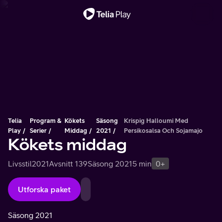
Viktigt meddelande
Telia
Program &
Kökets
Säsong
Krispig Halloumi Med
Play
Serier
Middag
2021
Persikosalsa Och Sojamajo
Kökets middag
Livsstil
2021
Avsnitt 139
Säsong 2021
5 min
0+
Utforska paket
Säsong 2021