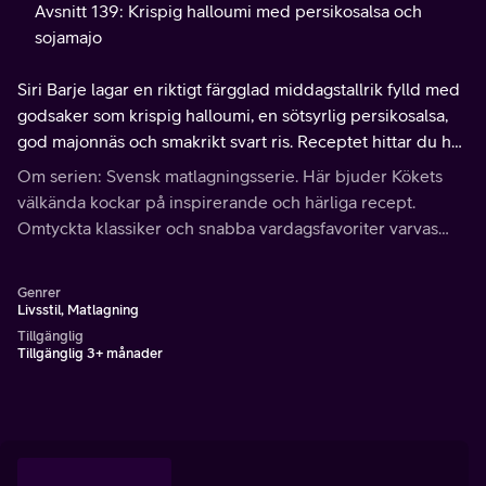
Avsnitt 139: Krispig halloumi med persikosalsa och
sojamajo
Siri Barje lagar en riktigt färgglad middagstallrik fylld med
godsaker som krispig halloumi, en sötsyrlig persikosalsa,
god majonnäs och smakrikt svart ris. Receptet hittar du hos
köket.se
Om serien: Svensk matlagningsserie. Här bjuder Kökets
välkända kockar på inspirerande och härliga recept.
Omtyckta klassiker och snabba vardagsfavoriter varvas
med nya spännande och bjudvänliga rätter.
Genrer
Livsstil, Matlagning
Tillgänglig
Tillgänglig 3+ månader