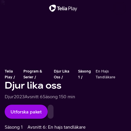
Viktigt meddelande
Telia
Program &
Djur Lika
Säsong
En Hajs
Play
Serier
Oss
1
Tandläkare
Djur lika oss
Djur
2023
Avsnitt 6
Säsong 1
50 min
Utforska paket
Säsong 1
Avsnitt 6: En hajs tandläkare