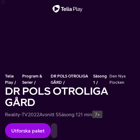
Viktigt meddelande
Telia
Program &
DR POLS OTROLIGA
Säsong
Den Nya
Play
Serier
GÅRD
1
Flocken
DR POLS OTROLIGA
GÅRD
Reality-TV
2022
Avsnitt 5
Säsong 1
21 min
7+
Utforska paket