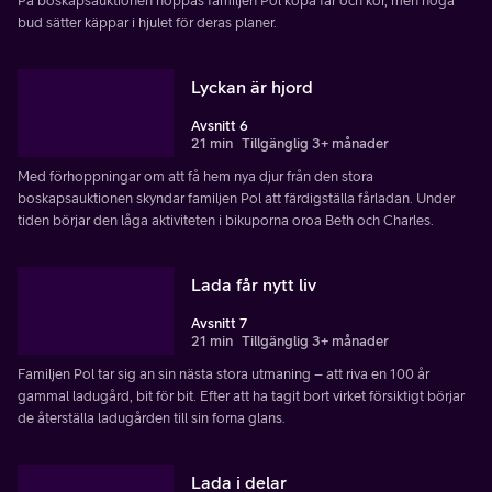
På boskapsauktionen hoppas familjen Pol köpa får och kor, men höga
bud sätter käppar i hjulet för deras planer.
Lyckan är hjord
Avsnitt 6
21 min
Tillgänglig 3+ månader
Med förhoppningar om att få hem nya djur från den stora
boskapsauktionen skyndar familjen Pol att färdigställa fårladan. Under
tiden börjar den låga aktiviteten i bikuporna oroa Beth och Charles.
Lada får nytt liv
Avsnitt 7
21 min
Tillgänglig 3+ månader
Familjen Pol tar sig an sin nästa stora utmaning – att riva en 100 år
gammal ladugård, bit för bit. Efter att ha tagit bort virket försiktigt börjar
de återställa ladugården till sin forna glans.
Lada i delar