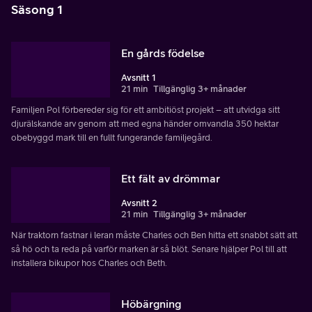
Säsong 1
En gårds födelse
Avsnitt 1
21 min
Tillgänglig 3+ månader
Familjen Pol förbereder sig för ett ambitiöst projekt – att utvidga sitt
djurälskande arv genom att med egna händer omvandla 350 hektar
obebyggd mark till en fullt fungerande familjegård.
Ett fält av drömmar
Avsnitt 2
21 min
Tillgänglig 3+ månader
När traktorn fastnar i leran måste Charles och Ben hitta ett snabbt sätt att
så hö och ta reda på varför marken är så blöt. Senare hjälper Pol till att
installera bikupor hos Charles och Beth.
Höbärgning