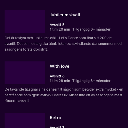
Jubileumskväll
Avsnitt 5
1 tim 28 min
Tillgänglig 3+ månader
Det är festyra och jubileumskväll i Let's Dance som firar sitt 200:de
avsnitt. Det blir nostalgiska återblickar och svindlande dansnummer med
säsongens första dödslyft.
With love
Avsnitt 6
1 tim 28 min
Tillgänglig 3+ månader
De tävlande tillägnar sina danser till någon som betyder extra mycket - en
närstående som gjort avtryck i deras liv. Missa inte ett av säsongens mest
rörande avsnitt.
Retro
Avsnitt 7