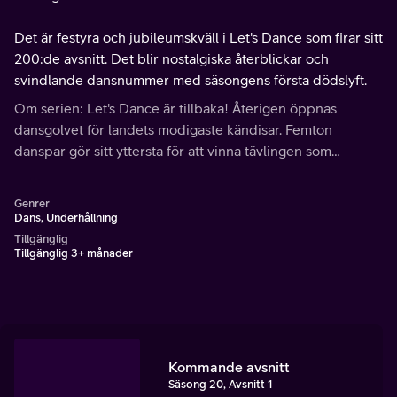
Det är festyra och jubileumskväll i Let's Dance som firar sitt
200:de avsnitt. Det blir nostalgiska återblickar och
svindlande dansnummer med säsongens första dödslyft.
Om serien: Let's Dance är tillbaka! Återigen öppnas
dansgolvet för landets modigaste kändisar. Femton
danspar gör sitt yttersta för att vinna tävlingen som
kommer vara tuffare än någonsin, med fler utmanande
dansstilar och ett helt nytt tävlingsupplägg.
Genrer
Dans, Underhållning
Tillgänglig
Tillgänglig 3+ månader
Kommande avsnitt
Säsong 20, Avsnitt 1