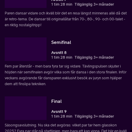
1 tim 28 min
Tillgänglig 3+ månader
Paren dansar vidare och ikväll blir det en resa längst minnenas allé då det
är retro-tema. De dansar till originallåtar från 70-, 80-, 90- och 00-talet -
en riktig nostalgitripp!
Semifinal
Avsnitt 8
1 tim 28 min
Tillgänglig 3+ månader
Fem par återstår - men bara fyra tar sig vidare. Tävlingspulsen skjuter i
höjden när semifinalen avgör vilka som får dansa i den stora finalen. Inför
veckans avgörande får dansparen exklusivt besök av juryn som hjälper
dem att finslipa tekniken.
Final
Avsnitt 9
1 tim 28 min
Tillgänglig 3+ månader
Säsongsavslutning. Nu ska det avgöras: vilket par tar hem glasskon
2025? Fyra par står på startlinjen, men bara ett kan vinna. Det blir en kväll