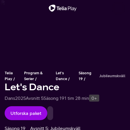
Viktigt meddelande
Telia
Program &
Let's
Säsong
Jubileumskväll
Play
Serier
Dance
19
Let's Dance
Dans
2025
Avsnitt 5
Säsong 19
1 tim 28 min
0+
Utforska paket
Säsong 19
Avsnitt 5: Jubileumskväll