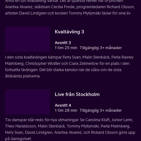
Ännu en tuff kvaltävling väntar. Det är spända nerver när tv-profilen
Arantxa Alvarez, skådisen Cecilia Frode, programledaren Richard Olsson,
artisten David Lindgren och kocken Tommy Myllymäki tävlar för sina liv.
Kvaltävling 3
Avsnitt 3
1 tim 25 min
Tillgänglig 3+ månader
I den sista kvaltävlingen kämpar Ferry Svan, Malin Stenbäck, Perla Rainey
Malmberg, Christopher Wollter och Ciara Zelmerlöw för en plats i den
fortsatta tävlingen. Det blir starka känslor när de slåss om de sista
åtråvärda platserna.
Live från Stockholm
Avsnitt 4
1 tim 28 min
Tillgänglig 3+ månader
Tio danspar står redo för nya utmaningar. Se Carolina Klüft, Junior Lerin,
Theo Haraldsson, Malin Stenbäck, Tommy Myllymäki, Perla Malmberg,
Ferry Svan, David Lindgren, Arantxa Alvarez, och Rickard Olsson göra upp
på dansgolvet.