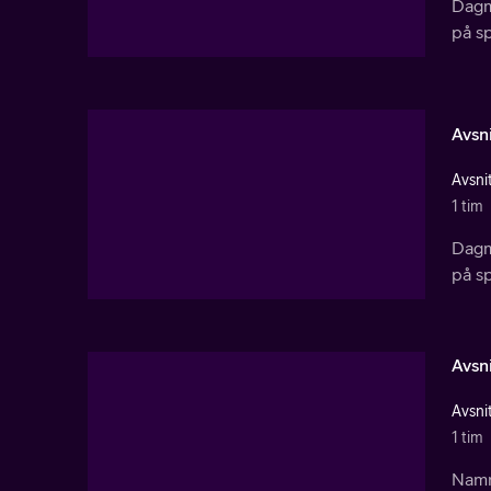
Dagm
på sp
Avsni
Avsnit
1 tim
Dagm
på sp
Avsni
Avsnit
1 tim
Namnl