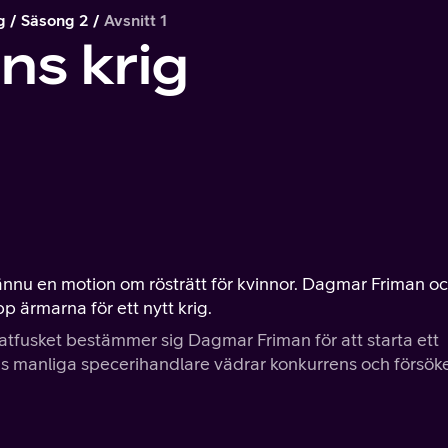
g
Säsong 2
Avsnitt 1
ns krig
 ännu en motion om rösträtt för kvinnor. Dagmar Friman o
 ärmarna för ett nytt krig.
tfusket bestämmer sig Dagmar Friman för att starta ett
ns manliga specerihandlare vädrar konkurrens och försök