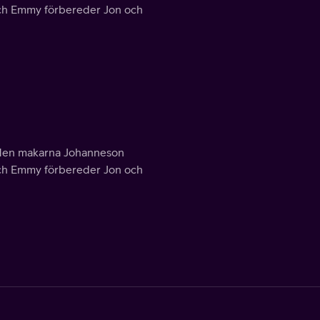
a och Emmy förbereder Jon och
n. Men makarna Johanneson
a och Emmy förbereder Jon och