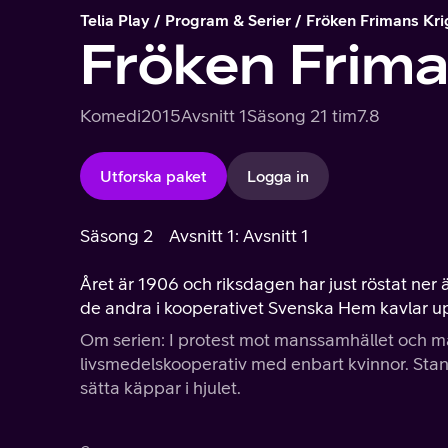
Telia Play
Program & Serier
Fröken Frimans Kri
Fröken Frima
Komedi
2015
Avsnitt 1
Säsong 2
1 tim
7.8
Utforska paket
Logga in
Säsong 2
Avsnitt 1: Avsnitt 1
Året är 1906 och riksdagen har just röstat ner
de andra i kooperativet Svenska Hem kavlar upp
Om serien: I protest mot manssamhället och ma
livsmedelskooperativ med enbart kvinnor. Sta
sätta käppar i hjulet.