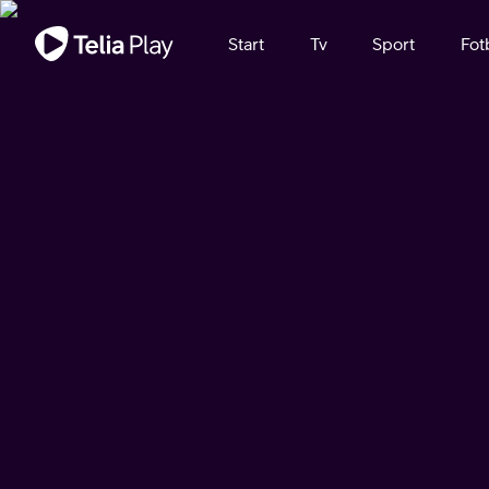
Viktigt meddelande
Start
Tv
Sport
Fot