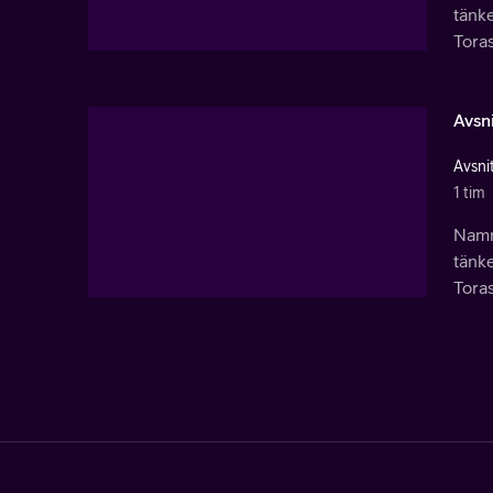
tänke
Toras
Avsni
Avsnit
1 tim
Namnl
tänke
Toras