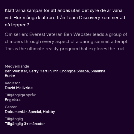
Klättrarna kämpar för att andas utan det syre de är vana
vid. Hur många klättrare från Team Discovery kommer att
nå toppen?
Om serien: Everest veteran Ben Webster leads a group of
climbers through every aspect of a daring summit attempt.
This is the ultimate reality program that explores the trials
of a team climbing the world's highest mountain.
Medverkande
Ben Webster, Garry Hartlin, Mr. Chongba Sherpa, Shaunna
Burke
Regissör
David McIlvride
Tillgängliga språk
Engelska
Genrer
Dokumentär, Special, Hobby
Tillgänglig
Tillgänglig 3+ månader