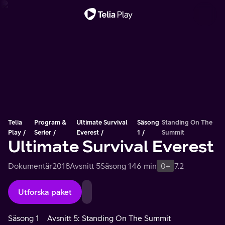
Viktigt meddelande
Telia
Program &
Ultimate Survival
Säsong
Standing On The
Play
Serier
Everest
1
Summit
Ultimate Survival Everest
Dokumentär
2018
Avsnitt 5
Säsong 1
46 min
0+
7.2
Utforska paket
Säsong 1
Avsnitt 5: Standing On The Summit