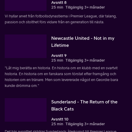
Avsnitt 8
25 min
Tillgänglig 3+ månader
Vi hyllar arvet från fotbollsdynastierna i Premier League, där talang,
passion och stolthet förs vidare från en generation till nästa.
Newcastle United - Not in my
Lifetime
Avsnitt 9
25 min
Tillgänglig 3+ månader
"Låt mig berätta en historia. En historia om en klubb med en svartvit
historia. En historia om en fanskara som törstat efter framgång och
historien om en tränare. Men som levererade något en Geordie bara
kunde drömma om."
Sunderland - The Return of the
Black Cats
Avsnitt 10
25 min
Tillgänglig 3+ månader
Det här avsnittet skildrar Sunderlands återkomst till Premier League.