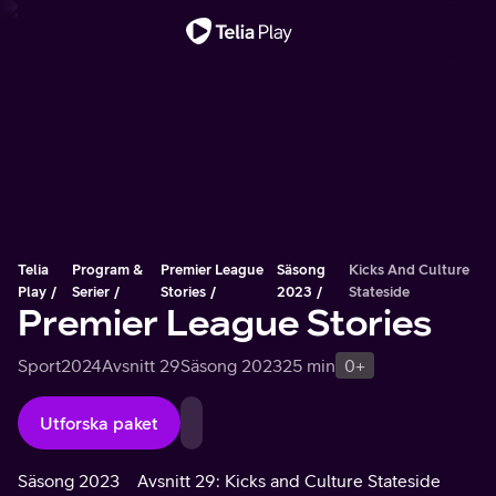
Viktigt meddelande
Telia
Program &
Premier League
Säsong
Kicks And Culture
Play
Serier
Stories
2023
Stateside
Premier League Stories
Sport
2024
Avsnitt 29
Säsong 2023
25 min
0+
Utforska paket
Säsong 2023
Avsnitt 29: Kicks and Culture Stateside