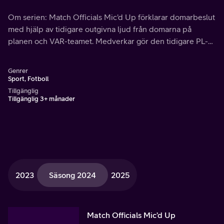
Om serien: Match Officials Mic'd Up förklarar domarbeslut
med hjälp av tidigare outgivna ljud från domarna på
planen och VAR-teamet. Medverkar gör den tidigare PL-
stjärnan Michael Owen och den före detta domaren
Howard Webb.
Genrer
Sport, Fotboll
Tillgänglig
Tillgänglig 3+ månader
2023
Säsong 2024
2025
Match Officials Mic’d Up