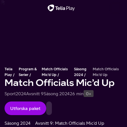
Viktigt meddelande
Telia
Program &
Match Officials
Säsong
Match Officials
Play
Serier
Mic’d Up
2024
Mic’d Up
Match Officials Mic’d Up
Sport
2024
Avsnitt 9
Säsong 2024
26 min
0+
Utforska paket
Säsong 2024
Avsnitt 9: Match Officials Mic’d Up