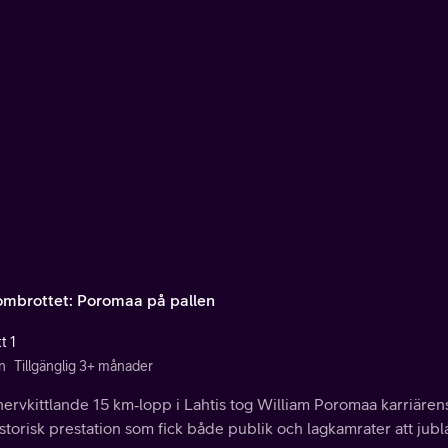
mbrottet: Poromaa på pallen
t 1
n
Tillgänglig 3+ månader
 nervkittlande 15 km‑lopp i Lahtis tog William Poromaa karriärens
storisk prestation som fick både publik och lagkamrater att jubl