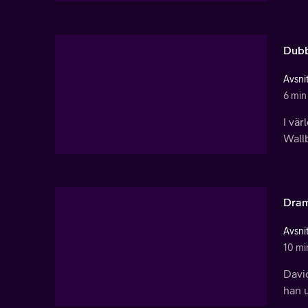
Dubb
Avsnit
6 min
I vär
Wallb
Dram
Avsnit
10 mi
David
han 