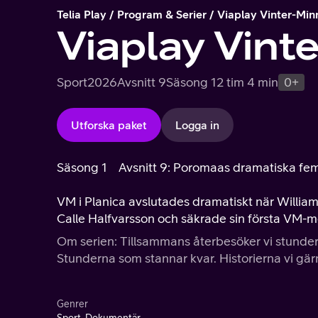
Telia Play
Program & Serier
Viaplay Vinter-Min
Viaplay Vint
Sport
2026
Avsnitt 9
Säsong 1
2 tim 4 min
0+
Utforska paket
Logga in
Säsong 1
Avsnitt 9: Poromaas dramatiska fe
VM i Planica avslutades dramatiskt när William
Calle Halfvarsson och säkrade sin första VM-me
Om serien: Tillsammans återbesöker vi stundern
Stunderna som stannar kvar. Historierna vi gärn
Genrer