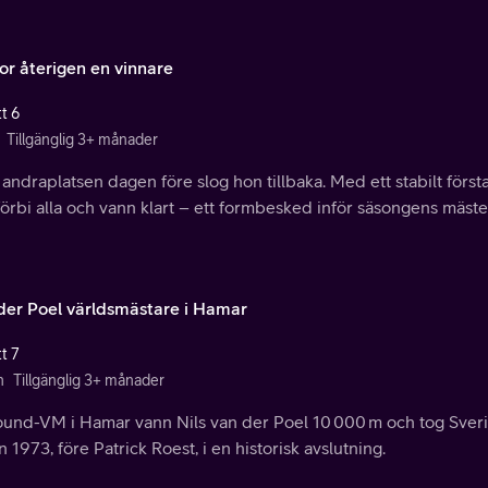
or återigen en vinnare
t 6
Tillgänglig 3+ månader
 andraplatsen dagen före slog hon tillbaka. Med ett stabilt först
örbi alla och vann klart – ett formbesked inför säsongens mäste
der Poel världsmästare i Hamar
t 7
n
Tillgänglig 3+ månader
round-VM i Hamar vann Nils van der Poel 10 000 m och tog Sveri
 1973, före Patrick Roest, i en historisk avslutning.