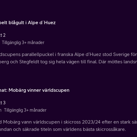
elt blågult i Alpe d´Huez
t 2
Tillgänglig 3+ månader
ldscupens parallellpuckel i franska Alpe d’Huez stod Sverige för e
erg och Stegfeldt tog sig hela vägen till final. Där möttes land
at: Mobärg vinner världscupen
t 3
n
Tillgänglig 3+ månader
 Mobärg vann världscupen i skicross 2023/24 efter en stark säsong
undan och säkrade titeln som världens bästa skicrossåkare.