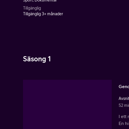
Sport, Dokumentär
Tillgänglig
Tillgänglig 3+ månader
Säsong 1
Geno
Avsnit
52 mi
I ett
En hi