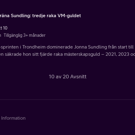
räna Sundling: tredje raka VM-guldet
tt 10
n
Tillgänglig 3+ månader
sprinten i Trondheim dominerade Jonna Sundling från start till må
len säkrade hon sitt fjärde raka mästerskapsguld – 2021, 2023 
10 av 20 Avsnitt
Information
Kontakta Telia