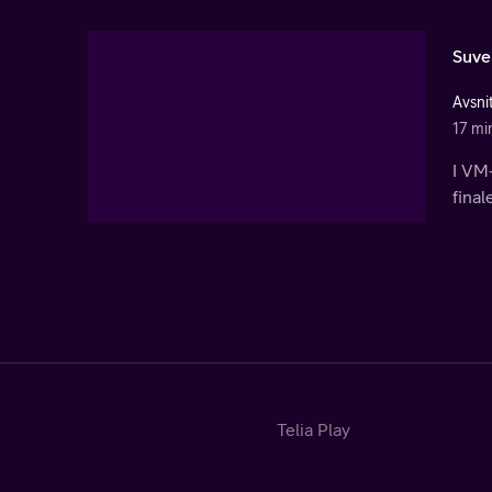
Suve
Avsni
17 mi
I VM-
fina
Telia Play
Start