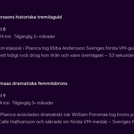
rssons historiska tremilsguld
t 8
 24 min
Tillgänglig 3+ månader
 km klassisk i Planica tog Ebba Andersson Sveriges första VM-gu
tt tidigt ryck drog hon ifrån och vann överlägset – 53 sekunder
maas dramatiska femmilsbrons
t 9
 4 min
Tillgänglig 3+ månader
Planica avslutades dramatiskt när William Poromaa tog brons på 
alle Halfvarsson och säkrade sin första VM-medalj – Sveriges fö