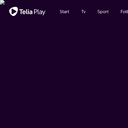
Viktigt meddelande
Start
Tv
Sport
Fot