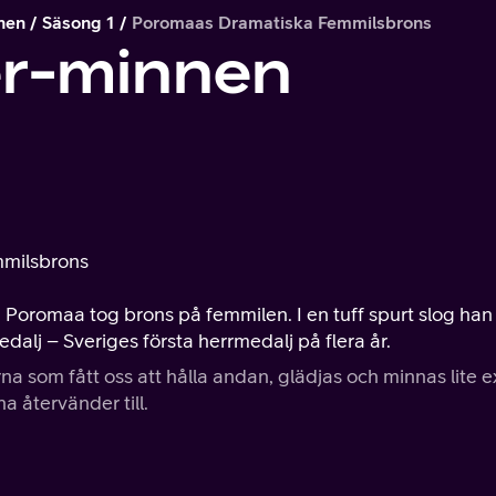
nen
Säsong 1
Poromaas Dramatiska Femmilsbrons
er-minnen
mmilsbrons
 Poromaa tog brons på femmilen. I en tuff spurt slog han
dalj – Sveriges första herrmedalj på flera år.
a som fått oss att hålla andan, glädjas och minnas lite e
a återvänder till.