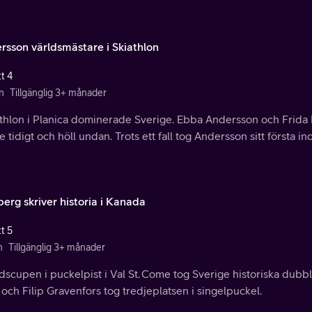
rsson världsmästare i Skiathlon
t 4
n
Tillgänglig 3+ månader
athlon i Planica dominerade Sverige. Ebba Andersson och Frida 
e tidigt och höll undan. Trots ett fall tog Andersson sitt första i
berg skriver historia i Kanada
t 5
n
Tillgänglig 3+ månader
ldscupen i puckelpist i Val St. Come tog Sverige historiska dubb
och Filip Gravenfors tog tredjeplatsen i singelpuckel.