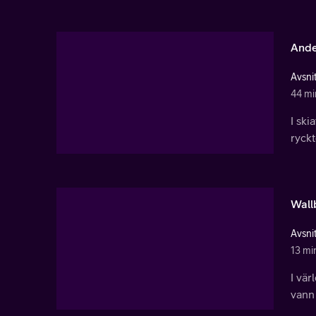
Ande
Avsnit
44 mi
I ski
ryckt
Wall
Avsnit
13 mi
I vär
vann 