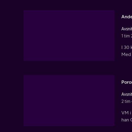
Ande
Avsnit
1 tim
I 30
Med e
Poro
Avsnit
2 tim
VM i 
han C