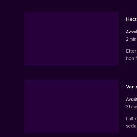
Hect
Avsnit
2 min
Efter
hon f
Van 
Avsnit
31 mi
I all
sedan