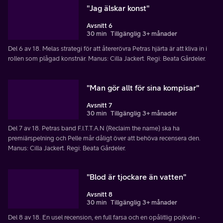
"Jag älskar konst"
Avsnitt 6
30 min
Tillgänglig 3+ månader
Del 6 av 18. Melas strategi för att återerövra Petras hjärta är att kliva in i
rollen som plågad konstnär. Manus: Cilla Jackert. Regi: Beata Gårdeler.
"Man gör allt för sina kompisar"
Avsnitt 7
30 min
Tillgänglig 3+ månader
Del 7 av 18. Petras band F.I.T.T.A.N (Reclaim the name) ska ha
premiärspelning och Pelle mår dåligt över att behöva recensera den.
Manus: Cilla Jackert. Regi: Beata Gårdeler.
"Blod är tjockare än vatten"
Avsnitt 8
30 min
Tillgänglig 3+ månader
Del 8 av 18. En usel recension, en full farsa och en opålitlig pojkvän -