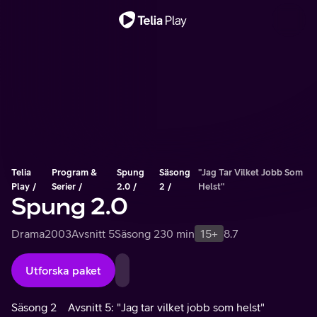
Viktigt meddelande
Telia
Program &
Spung
Säsong
"Jag Tar Vilket Jobb Som
Play
Serier
2.0
2
Helst"
Spung 2.0
Drama
2003
Avsnitt 5
Säsong 2
30 min
15+
8.7
Utforska paket
Säsong 2
Avsnitt 5: "Jag tar vilket jobb som helst"