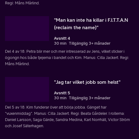
Regi: Måns Mårlind.
"Man kan inte ha killar i F.I.T.T.A.N
(reclaim the name)"
Avsnitt 4
30 min
Tillgänglig 3+ månader
Del 4 av 18. Petra blir mer och mer intresserad av Jens, vilket sticker i
ögongn hos både tjejerna i bandet och Kim. Manus: Cilla Jackert. Regi:
Måns Mårlind.
"Jag tar vilket jobb som helst"
Avsnitt 5
30 min
Tillgänglig 3+ månader
Del 5 av 18. Kim funderar över att börja jobba. Gänget har
"vuxenmiddag". Manus: Cilla Jackert. Regi: Beata Gårdeler. I rollerna:
Daniel Larsson, Saga Gärde, Sandra Medina, Karl Norrhäll, Victor Ström
och Josef Säterhagen.