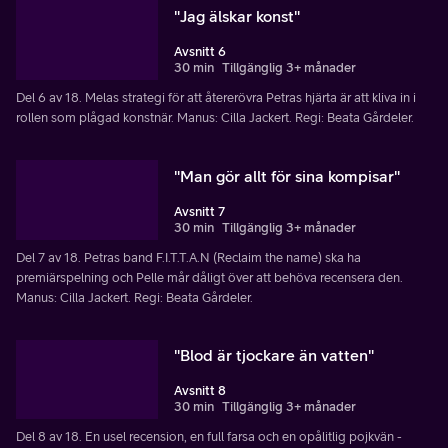
"Jag älskar konst"
Avsnitt 6
30 min
Tillgänglig 3+ månader
Del 6 av 18. Melas strategi för att återerövra Petras hjärta är att kliva in i
rollen som plågad konstnär. Manus: Cilla Jackert. Regi: Beata Gårdeler.
"Man gör allt för sina kompisar"
Avsnitt 7
30 min
Tillgänglig 3+ månader
Del 7 av 18. Petras band F.I.T.T.A.N (Reclaim the name) ska ha
premiärspelning och Pelle mår dåligt över att behöva recensera den.
Manus: Cilla Jackert. Regi: Beata Gårdeler.
"Blod är tjockare än vatten"
Avsnitt 8
30 min
Tillgänglig 3+ månader
Del 8 av 18. En usel recension, en full farsa och en opålitlig pojkvän -