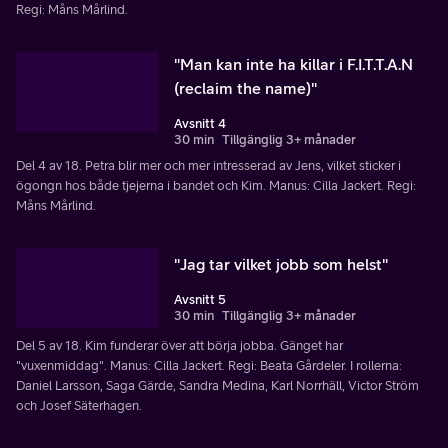
Regi: Måns Mårlind.
"Man kan inte ha killar i F.I.T.T.A.N
(reclaim the name)"
Avsnitt 4
30 min
Tillgänglig 3+ månader
Del 4 av 18. Petra blir mer och mer intresserad av Jens, vilket sticker i
ögongn hos både tjejerna i bandet och Kim. Manus: Cilla Jackert. Regi:
Måns Mårlind.
"Jag tar vilket jobb som helst"
Avsnitt 5
30 min
Tillgänglig 3+ månader
Del 5 av 18. Kim funderar över att börja jobba. Gänget har
"vuxenmiddag". Manus: Cilla Jackert. Regi: Beata Gårdeler. I rollerna:
Daniel Larsson, Saga Gärde, Sandra Medina, Karl Norrhäll, Victor Ström
och Josef Säterhagen.