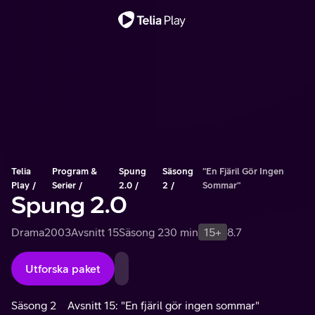
Viktigt meddelande
Telia
Program &
Spung
Säsong
"En Fjäril Gör Ingen
Play
Serier
2.0
2
Sommar"
Spung 2.0
Drama
2003
Avsnitt 15
Säsong 2
30 min
15+
8.7
Utforska paket
Säsong 2
Avsnitt 15: "En fjäril gör ingen sommar"