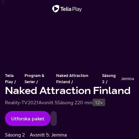
Viktigt meddelande
Telia
Program &
Naked Attraction
Säsong
Jemina
Play
Serier
Finland
2
Naked Attraction Finland
Reality-TV
2021
Avsnitt 5
Säsong 2
20 min
12+
Utforska paket
Säsong 2
Avsnitt 5: Jemina