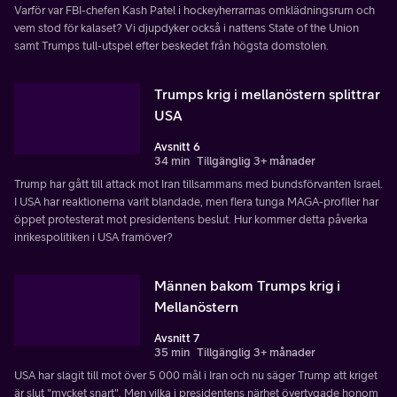
Varför var FBI-chefen Kash Patel i hockeyherrarnas omklädningsrum och
vem stod för kalaset? Vi djupdyker också i nattens State of the Union
samt Trumps tull-utspel efter beskedet från högsta domstolen.
Trumps krig i mellanöstern splittrar
USA
Avsnitt 6
34 min
Tillgänglig 3+ månader
Trump har gått till attack mot Iran tillsammans med bundsförvanten Israel.
I USA har reaktionerna varit blandade, men flera tunga MAGA-profiler har
öppet protesterat mot presidentens beslut. Hur kommer detta påverka
inrikespolitiken i USA framöver?
Männen bakom Trumps krig i
Mellanöstern
Avsnitt 7
35 min
Tillgänglig 3+ månader
USA har slagit till mot över 5 000 mål i Iran och nu säger Trump att kriget
är slut "mycket snart". Men vilka i presidentens närhet övertygade honom