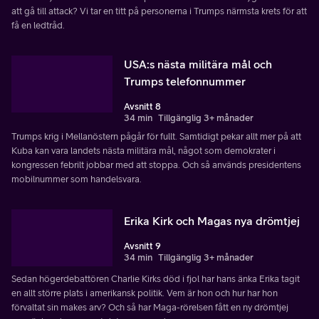
att gå till attack? Vi tar en titt på personerna i Trumps närmsta krets för att
få en ledtråd.
USA:s nästa militära mål och
Trumps telefonnummer
Avsnitt 8
34 min
Tillgänglig 3+ månader
Trumps krig i Mellanöstern pågår för fullt. Samtidigt pekar allt mer på att
Kuba kan vara landets nästa militära mål, något som demokrater i
kongressen febrilt jobbar med att stoppa. Och så används presidentens
mobilnummer som handelsvara.
Erika Kirk och Magas nya drömtjej
Avsnitt 9
34 min
Tillgänglig 3+ månader
Sedan högerdebattören Charlie Kirks död i fjol har hans änka Erika tagit
en allt större plats i amerikansk politik. Vem är hon och hur har hon
förvaltat sin makes arv? Och så har Maga-rörelsen fått en ny drömtjej