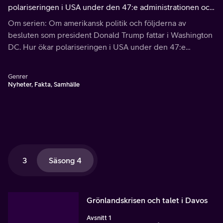
polariseringen i USA under den 47:e administrationen och
vilka reaktioner får Vita husets politik?
Om serien: Om amerikansk politik och följderna av
besluten som president Donald Trump fattar i Washington
DC. Hur ökar polariseringen i USA under den 47:e
administrationen och vilka reaktioner får Vita husets
politik?
Genrer
Nyheter, Fakta, Samhälle
3
Säsong 4
Grönlandskrisen och talet i Davos
Avsnitt 1