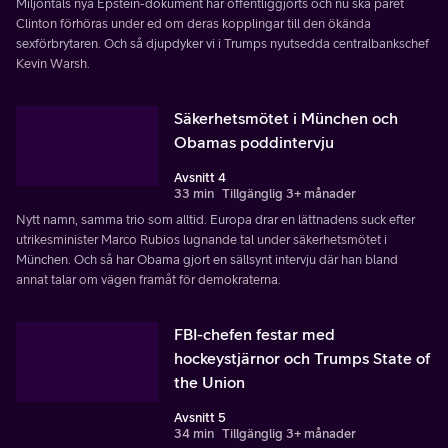
Miljontals nya Epstein-dokument har offentliggjorts och nu ska paret
Clinton förhöras under ed om deras kopplingar till den ökända
sexförbrytaren. Och så djupdyker vi i Trumps nyutsedda centralbankschef
Kevin Warsh.
Säkerhetsmötet i München och
Obamas poddintervju
Avsnitt 4
33 min
Tillgänglig 3+ månader
Nytt namn, samma trio som alltid. Europa drar en lättnadens suck efter
utrikesminister Marco Rubios lugnande tal under säkerhetsmötet i
München. Och så har Obama gjort en sällsynt intervju där han bland
annat talar om vägen framåt för demokraterna.
FBI-chefen festar med
hockeystjärnor och Trumps State of
the Union
Avsnitt 5
34 min
Tillgänglig 3+ månader