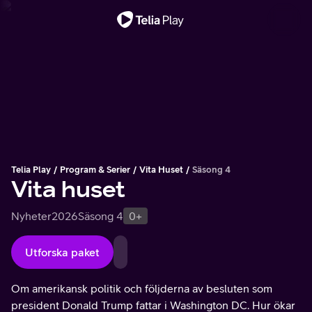
Viktigt meddelande
Telia Play
Program & Serier
Vita Huset
Säsong 4
Vita huset
Nyheter
2026
Säsong 4
0+
Utforska paket
Om amerikansk politik och följderna av besluten som
president Donald Trump fattar i Washington DC. Hur ökar