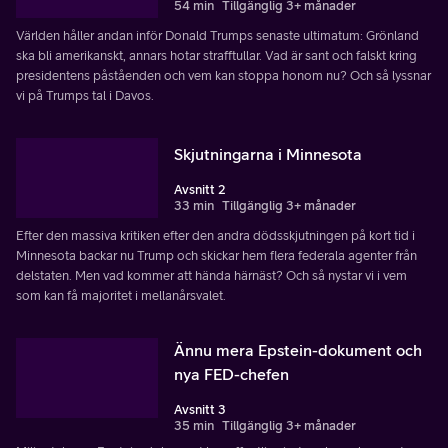
54 min
Tillgänglig 3+ månader
Världen håller andan inför Donald Trumps senaste ultimatum: Grönland
ska bli amerikanskt, annars hotar strafftullar. Vad är sant och falskt kring
presidentens påståenden och vem kan stoppa honom nu? Och så lyssnar
vi på Trumps tal i Davos.
Skjutningarna i Minnesota
Avsnitt 2
33 min
Tillgänglig 3+ månader
Efter den massiva kritiken efter den andra dödsskjutningen på kort tid i
Minnesota backar nu Trump och skickar hem flera federala agenter från
delstaten. Men vad kommer att hända härnäst? Och så nystar vi i vem
som kan få majoritet i mellanårsvalet.
Ännu mera Epstein-dokument och
nya FED-chefen
Avsnitt 3
35 min
Tillgänglig 3+ månader