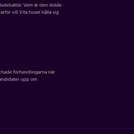
llsdebattör. Vem är den dolde
för vill Vita huset hålla sig
schade förhandlingarna när
kandidater upp om