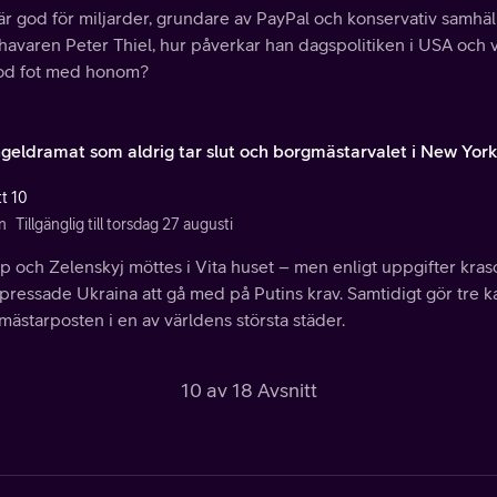
är god för miljarder, grundare av PayPal och konservativ samhä
avaren Peter Thiel, hur påverkar han dagspolitiken i USA och var
od fot med honom?
ngeldramat som aldrig tar slut och borgmästarvalet i New York
tt 10
n
Tillgänglig till torsdag 27 augusti
p och Zelenskyj möttes i Vita huset – men enligt uppgifter kra
pressade Ukraina att gå med på Putins krav. Samtidigt gör tre 
ästarposten i en av världens största städer.
10 av 18 Avsnitt