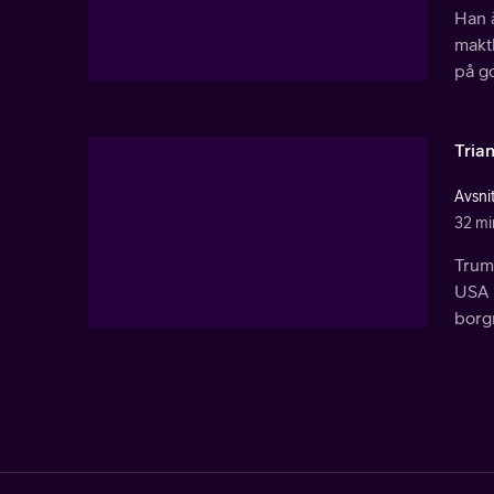
Han 
makth
på g
Tria
Avsni
32 mi
Trum
USA 
borgm