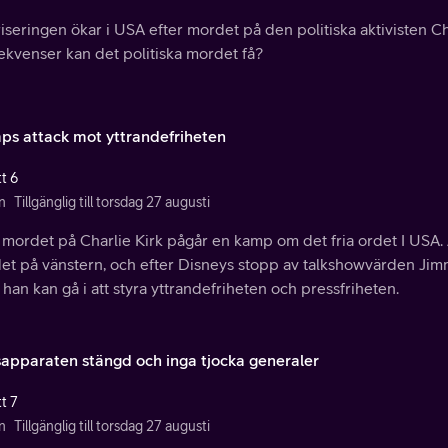
iseringen ökar i USA efter mordet på den politiska aktivisten Cha
ekvenser kan det politiska mordet få?
ps attack mot yttrandefriheten
t 6
n
Tillgänglig till torsdag 27 augusti
 mordet på Charlie Kirk pågår en kamp om det fria ordet I USA. 
et på vänstern, och efter Disneys stopp av talkshowvärden Ji
 han kan gå i att styra yttrandefriheten och pressfriheten.
sapparaten stängd och inga tjocka generaler
t 7
n
Tillgänglig till torsdag 27 augusti