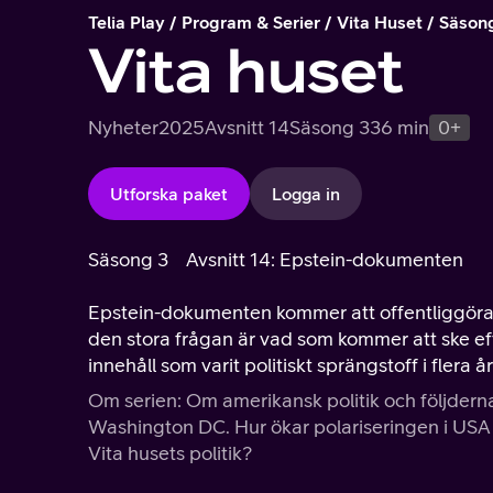
Telia Play
Program & Serier
Vita Huset
Säson
Vita huset
Nyheter
2025
Avsnitt 14
Säsong 3
36 min
0+
Utforska paket
Logga in
Säsong 3
Avsnitt 14: Epstein-dokumenten
Epstein-dokumenten kommer att offentliggöras
den stora frågan är vad som kommer att ske 
innehåll som varit politiskt sprängstoff i flera å
Om serien: Om amerikansk politik och följdern
Washington DC. Hur ökar polariseringen i USA 
Vita husets politik?