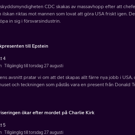
tskyddsmyndigheten CDC skakas av massavhopp efter att chefe
 ilskan riktas mot mannen som lovat att göra USA friskt igen. De
öpa in sig i försvarsindustrin.
kpresenten till Epstein
t 4
n
Tillgänglig till torsdag 27 augusti
ens avsnitt pratar vi om att det skapas allt färre nya jobb i USA, 
huset och teckningen som påstås vara en present från Donald Tru
riseringen ökar efter mordet på Charlie Kirk
t 5
n
Tillgänglig till torsdag 27 augusti