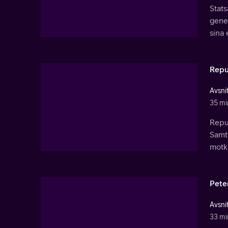
Stat
gener
sina 
Repu
Avsnit
35 mi
Repu
Samt
motkr
Pete
Avsnit
33 mi