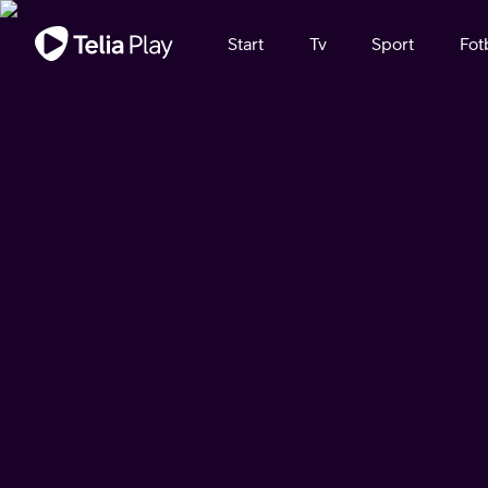
Viktigt meddelande
Start
Tv
Sport
Fot