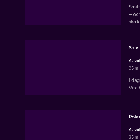
Smit
– och
ska k
Snus
Avsnit
35 mi
I dag
Vita 
Pola
Avsnit
35 mi