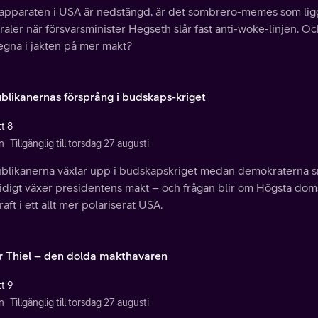
sapparaten i USA är nedstängd, är det sombrero-memes som lig
aler när försvarsminister Hegseth slår fast anti-woke-linjen. O
egna i jakten på mer makt?
blikanernas försprång i budskaps-kriget
t 8
n
Tillgänglig till torsdag 27 augusti
blikanerna växlar upp i budskapskriget medan demokraterna sn
idigt växer presidentens makt – och frågan blir om Högsta dom
aft i ett allt mer polariserat USA.
r Thiel – den dolda makthavaren
t 9
n
Tillgänglig till torsdag 27 augusti