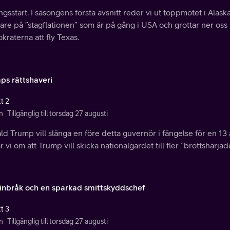
gsstart. I säsongens första avsnitt reder vi ut toppmötet i Alas
re på ”stagflationen” som är på gång i USA och grottar ner oss i
raterna att fly Texas.
ps rättshaveri
t 2
n
Tillgänglig till torsdag 27 augusti
d Trump vill slänga en före detta guvernör i fängelse för en 1
r vi om att Trump vill skicka nationalgardet till fler ”brottshärj
inbråk och en sparkad smittskyddschef
t 3
n
Tillgänglig till torsdag 27 augusti