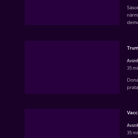
Säson
närma
demok
Trum
Avsnit
35 mi
Donal
prata
Vacc
Avsnit
35 mi