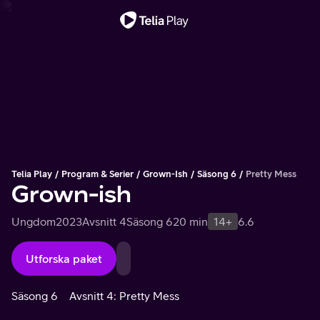
Viktigt meddelande
Telia Play
Program & Serier
Grown-Ish
Säsong 6
Pretty Mess
Grown-ish
Ungdom
2023
Avsnitt 4
Säsong 6
20 min
14+
6.6
Utforska paket
Säsong 6
Avsnitt 4: Pretty Mess