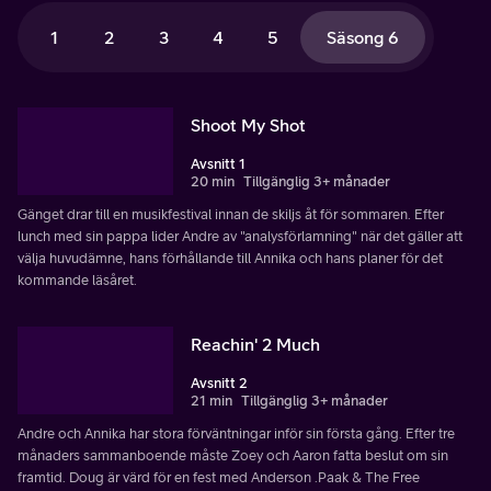
1
2
3
4
5
Säsong 6
Shoot My Shot
Avsnitt 1
20 min
Tillgänglig 3+ månader
Gänget drar till en musikfestival innan de skiljs åt för sommaren. Efter
lunch med sin pappa lider Andre av "analysförlamning" när det gäller att
välja huvudämne, hans förhållande till Annika och hans planer för det
kommande läsåret.
Reachin' 2 Much
Avsnitt 2
21 min
Tillgänglig 3+ månader
Andre och Annika har stora förväntningar inför sin första gång. Efter tre
månaders sammanboende måste Zoey och Aaron fatta beslut om sin
framtid. Doug är värd för en fest med Anderson .Paak & The Free