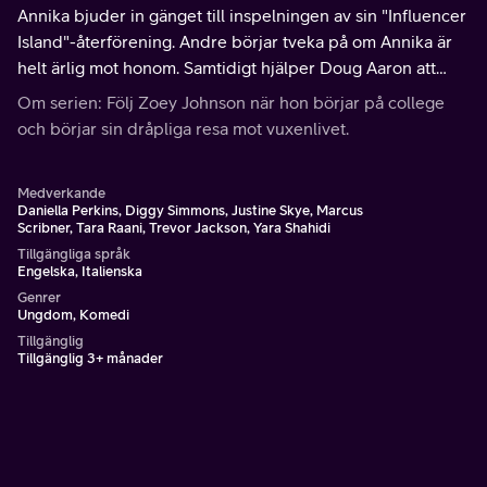
Annika bjuder in gänget till inspelningen av sin "Influencer
Island"-återförening. Andre börjar tveka på om Annika är
helt ärlig mot honom. Samtidigt hjälper Doug Aaron att
utöka sin dejtingprofil.
Om serien: Följ Zoey Johnson när hon börjar på college
och börjar sin dråpliga resa mot vuxenlivet.
Medverkande
Daniella Perkins, Diggy Simmons, Justine Skye, Marcus
Scribner, Tara Raani, Trevor Jackson, Yara Shahidi
Tillgängliga språk
Engelska, Italienska
Genrer
Ungdom, Komedi
Tillgänglig
Tillgänglig 3+ månader