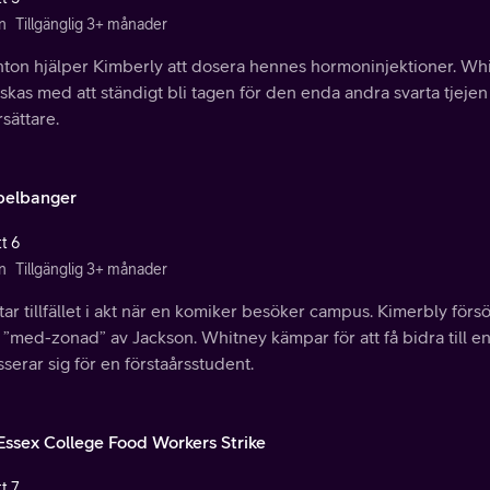
n
Tillgänglig 3+ månader
hton hjälper Kimberly att dosera hennes hormoninjektioner. Wh
kas med att ständigt bli tagen för den enda andra svarta tjejen
rsättare.
elbanger
t 6
n
Tillgänglig 3+ månader
tar tillfället i akt när en komiker besöker campus. Kimerbly förs
t ”med-zonad” av Jackson. Whitney kämpar för att få bidra till 
sserar sig för en förstaårsstudent.
Essex College Food Workers Strike
t 7