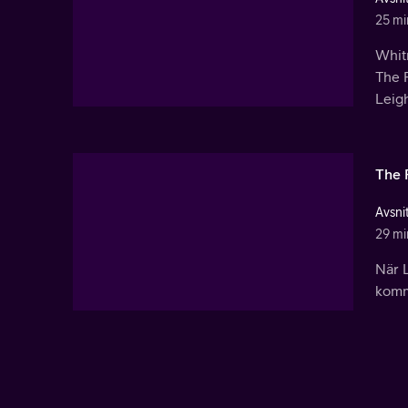
25 mi
Whitn
The F
Leigh
The 
Avsni
29 mi
När L
komme