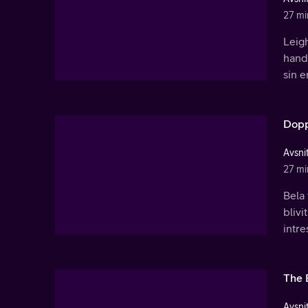
27 mi
Leig
hands
sin e
Dopp
Avsnit
27 mi
Bela 
blivi
intre
The 
Avsnit