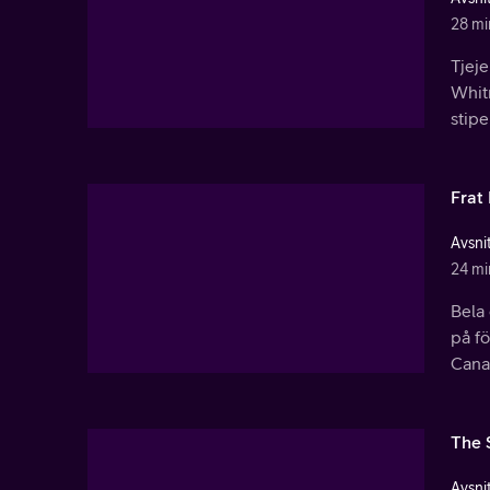
28 mi
Tjeje
Whitn
stip
Frat
Avsnit
24 mi
Bela
på f
Cana
The 
Avsnit