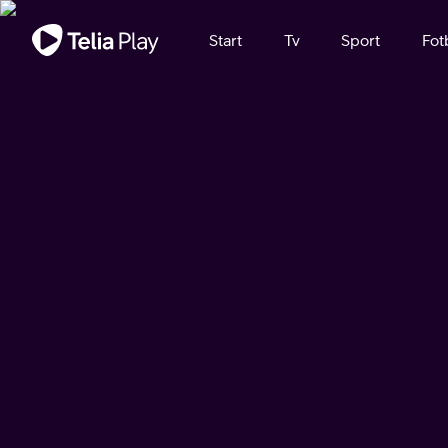
Viktigt meddelande
Start
Tv
Sport
Fot