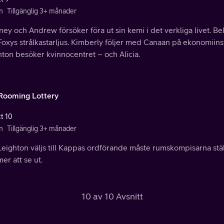
n
Tillgänglig 3+ månader
ey och Andrew försöker föra ut sin kemi i det verkliga livet. Be
oxys strålkastarljus. Kimberly följer med Canaan på ekonomiinst
ton besöker kvinnocentret – och Alicia.
Rooming Lottery
tt 10
n
Tillgänglig 3+ månader
eighton väljs till Kappas ordförande måste rumskompisarna ställ
r att se ut.
10 av 10 Avsnitt