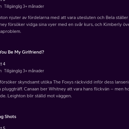
n
Tillgänglig 3+ månader
ton njuter av fördelarna med att vara utesluten och Bela ställer in
ney försöker vidga sina vyer med en svår kurs, och Kimberly öv
aproblem.
 You Be My Girlfriend?
t 4
n
Tillgänglig 3+ månader
 försöker skyndsamt utöka The Foxys räckvidd inför dess lanser
en pluggträff. Canaan ber Whitney att vara hans flickvän – men 
de. Leighton blir ställd mot väggen.
ng Shots
t 5