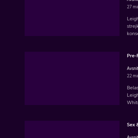
27 mi
Leigh
strej
konse
Pre-
Avsnit
22 mi
Bela
Leig
Whit
Sex 
Avsnit