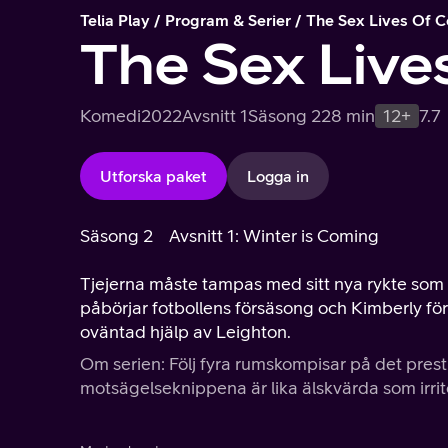
Telia Play
Program & Serier
The Sex Lives Of Co
The Sex Lives
Komedi
2022
Avsnitt 1
Säsong 2
28 min
12+
7.7
Utforska paket
Logga in
Säsong 2
Avsnitt 1: Winter is Coming
Tjejerna måste tampas med sitt nya rykte som 
påbörjar fotbollens försäsong och Kimberly för
oväntad hjälp av Leighton.
Om serien: Följ fyra rumskompisar på det pres
motsägelseknippena är lika älskvärda som irrite