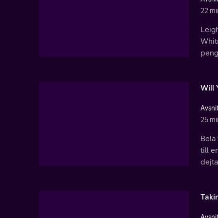
22 mi
Leigh
Whit
peng
Will
Avsnit
25 mi
Bela
till 
dejta
Taki
Avsnit