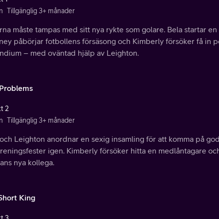
n
Tillgänglig 3+ månader
rna måste tampas med sitt nya rykte som golare. Bela startar en
ey påbörjar fotbollens försäsong och Kimberly försöker få in pe
endium – med oväntad hjälp av Leighton.
 Problems
t 2
n
Tillgänglig 3+ månader
 och Leighton anordnar en sexig insamling för att komma på god
öreningsfester igen. Kimberly försöker hitta en medlåntagare o
ans nya kollega.
Short King
t 3