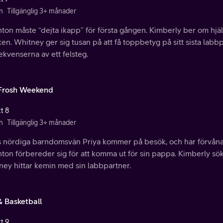
n
Tillgänglig 3+ månader
ton måste “dejta ikapp” för första gången. Kimberly ber om hjä
ken. Whitney ger sig tusan på att få toppbetyg på sitt sista labbp
kvenserna av ett felsteg.
Frosh Weekend
t 8
n
Tillgänglig 3+ månader
s nördiga barndomsvän Priya kommer på besök, och har förvånande
hton förbereder sig för att komma ut för sin pappa. Kimberly s
ney hittar kemin med sin labbpartner.
& Basketball
t 9