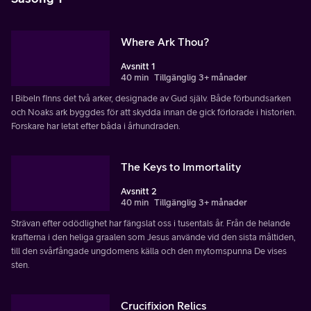
Where Ark Thou?
Avsnitt 1
40 min
Tillgänglig 3+ månader
I Bibeln finns det två arker, designade av Gud själv. Både förbundsarken
och Noaks ark byggdes för att skydda innan de gick förlorade i historien.
Forskare har letat efter båda i århundraden.
The Keys to Immortality
Avsnitt 2
40 min
Tillgänglig 3+ månader
Strävan efter odödlighet har fängslat oss i tusentals år. Från de helande
krafterna i den heliga graalen som Jesus använde vid den sista måltiden,
till den svårfångade ungdomens källa och den mytomspunna De vises
sten.
Crucifixion Relics