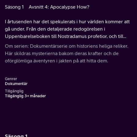
Säsong 1
Avsnitt 4: Apocalypse How?
I årtusenden har det spekulerats i hur världen kommer att
gå under. Från den detaljerade redogörelsen i
Uppenbarelseboken till Nostradamus profetior, och till
och med tron på förödelse orsakad av en märklig blå
Om serien: Dokumentärserie om historiens heliga reliker.
stjärna.
Här skildras mysterierna bakom deras krafter och de
oförglömliga äventyren i jakten på att hitta dem.
Genrer
Dokumentär
Tillgänglig
Tillgänglig 3+ månader
Säsong 1