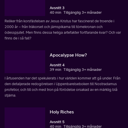
Avsnitt 3
40 min
Tillgänglig 3+ månader
Reliker från korsfästelsen av Jesus Kristus har fascinerat de troende i
2000 år – från träkorset och järnspikarna till törnekronan och
ödesspjutet. Men finns dessa heliga artefakter fortfarande kvar? Och var
finns de i så fall?
Apocalypse How?
Avsnitt 4
39 min
Tillgänglig 3+ månader
I årtusenden har det spekulerats i hur världen kommer att gå under. Från
den detaljerade redogörelsen i Uppenbarelseboken till Nostradamus
profetior, och till och med tron på förödelse orsakad av en märklig blå
stjärna.
Holy Riches
Avsnitt 5
40 min
Tillgänglig 3+ månader