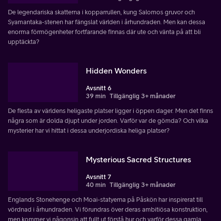
De legendariska skatterna i kopparrullen, kung Salomos gruvor och
Syamantaka-stenen har fängslat världen i århundraden. Men kan dessa
enorma förmögenheter fortfarande finnas där ute och vänta på att bli
upptäckta?
Hidden Wonders
Avsnitt 6
39 min
Tillgänglig 3+ månader
De flesta av världens heligaste platser ligger i öppen dager. Men det finns
några som är dolda djupt under jorden. Varför var de gömda? Och vilka
mysterier har vi hittat i dessa underjordiska heliga platser?
Mysterious Sacred Structures
Avsnitt 7
40 min
Tillgänglig 3+ månader
Englands Stonehenge och Moai-statyerna på Påskön har inspirerat till
vördnad i århundraden. Vi förundras över deras ambitiösa konstruktion,
men kommer vi någonsin att fullt ut förstå hur och varför dessa gamla