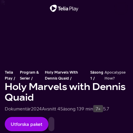
Viktigt meddelande
Telia
Program &
Holy Marvels With
Säsong
Apocalypse
Play
Serier
Dennis Quaid
1
How?
Holy Marvels with Dennis
Quaid
Dokumentär
2024
Avsnitt 4
Säsong 1
39 min
7+
5.7
Utforska paket